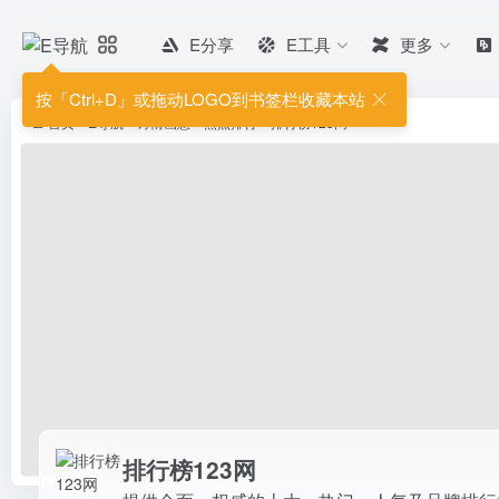
E分享
E工具
更多
排行榜123网
提供全面、权威的十大、热门、人
按「Ctrl+D」或拖动LOGO到书签栏收藏本站
首页
•
E导航
•
诗情画意
•
热点排行
•
排行榜123网
排行榜123网