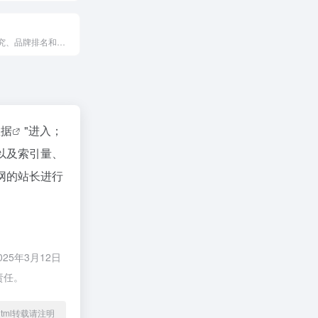
专注于品牌研究、品牌排名和品牌大数据服务的平台，提供丰富的品牌资讯和市场分析，帮助用户了解品牌发展趋势和市场变化。
数据
"进入；
以及索引量、
网的站长进行
5年3月12日
责任。
84.html转载请注明