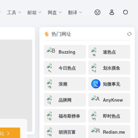
工具
邮箱
网盘
翻译
打开网站
提供参考。
热门网址
Buzzing
速热点
今日热点
划水摸鱼
浪潮
知微事见
品牌网
AnyKnew
福布斯榜单
即时热点
胡润百富
Redian.me
站