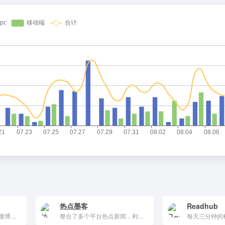
热点墨客
Readhub
实时热榜聚合平台，汇聚微博、知乎、百度、今日头条、抖音等各大平台热门话题和热点新闻，让您快速了解当下热点，掌握最新资讯动态。
整合了多个平台热点新闻，利用AI技术为你总结每日热点，提供历史热点回溯和邮件订阅服务。RSS热点聚合神器，支持微博/知乎/B站实时订阅、个性化Feed和趋势警报。
每天三分钟的