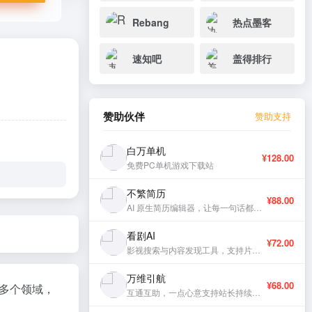
Rebang
热点墨客
速知吧
盖得排行
赞助伙伴
赞助支持
白万单机
¥128.00
免费PC单机游戏下载站
不繁简历
¥88.00
AI 原生简历编辑器，让每一句话都有分量。
看剧AI
¥72.00
影视搜索与内容发现工具，支持片库浏览与智能推荐。
万维引航
¥68.00
多个领域，
互通互助，一点心意支持站长持续更新。