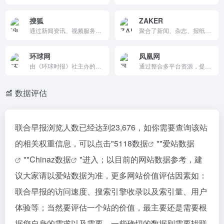
搜狐
ZAKER
通过新闻资讯、视频服务、搜索功能和社区互动，为用户提供全面、多元化的互联网内容和服务。
聚合了新闻、杂志、报纸、公众号等各类头条资讯，提供今日最热门新闻，通过大数据算法提供个性化、社会化新闻服务。
环球网
凤凰网
由《环球时报》社主办的综合性新闻资讯网站，提供全球化的新闻视角和深度报道。它涵盖国内外重要新闻、国际时事、财经、科技、文化等多个领域，支持评论和分享功能，适合关注全球动态的用户。
通过整合多平台资源，提供权威的新闻资讯、深度报道、财经服务和互动交流，满足全球华人的多元化信息需求。
数据评估
联合早报浏览人数已经达到23,676，如你需要查询该站
的相关权重信息，可以点击"
5118数据
""
爱站数据
""
Chinaz数据
"进入；以目前的网站数据参考，建
议大家请以爱站数据为准，更多网站价值评估因素如：
联合早报的访问速度、搜索引擎收录以及索引量、用户
体验等；当然要评估一个站的价值，最主要还是需要根
据您自身的需求以及需要，一些确切的数据则需要找联