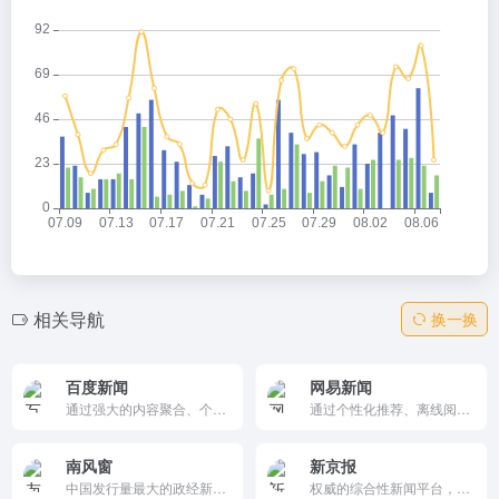
相关导航
换一换
百度新闻
网易新闻
通过强大的内容聚合、个性化推荐和交互式“聊新闻”功能，为用户提供全面、及时、个性化的新闻阅读体验。
通过个性化推荐、离线阅读、跟帖互动等功能，为用户提供全面、便捷的新闻阅读体验，满足多样化的资讯需求。
南风窗
新京报
中国发行量最大的政经新闻杂志，以其公允而独立的叙事立场深得人心，在政治、经济及思想学术领域具有广泛阅知率， 被外界誉为“中国政经第一刊”。美国《时代》周刊称
权威的综合性新闻平台，提供国内外时事、财经、文化、体育、科技等多领域的新闻报道。它以深度报道和多媒体呈现著称，支持评论和分享功能，适合关注各类新闻的用户。