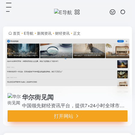
华尔街见闻
打开网站
中国领先财经资讯平台，提供7×24
小时全球市场实时快讯、深度研报、
行情数据和投顾直播。覆盖股市、债
首页
•
E导航
•
新闻资讯
•
财经资讯
•
正文
市、汇市、商品，首页快讯流+专题
分析。支持App多端、会员无广...
华尔街见闻
中国领先财经资讯平台，提供7×24小时全球市场实时快讯、深度研报、行情数据和投顾直播。覆盖股市、债市、汇市、商品，首页快讯流+专题分析。支持App多端、会员无广告专属内容，是专业投资者获取权威金融信息和决策参考的首选站点。
打开网站