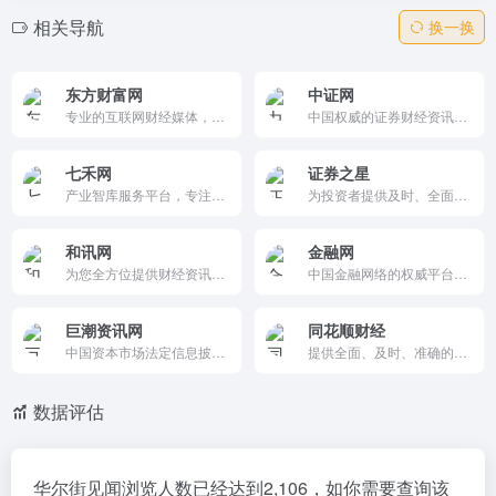
相关导航
换一换
东方财富网
中证网
专业的互联网财经媒体，提供7*24小时财经资讯及全球金融市场报价，汇聚全方位的综合财经资讯和金融市场资讯。为用户提供全面的金融市场信息和专业的投资工具。
中国权威的证券财经资讯网站，提供全面、及时、准确的财经新闻和市场数据。作为中国证监会指定的信息披露网站之一，它为投资者和专业人士提供了重要的信息支持和专业的财经分析。
七禾网
证券之星
产业智库服务平台，专注大宗商品、期货、股票、金融/产业/价格/基金研究。提供调研报告、价格分析、交易经验、私募基金、实盘大赛等。更新快、内容专业实战，是期货投资者与研究者必备信息平台。官网+微信+APP，免费浏览为主。
为投资者提供及时、全面、客观、专业的财经资讯和金融信息服务，包括股票、基金、期货、银行、保险、港股、美股、黄金、地产、债券、理财、商业、ESG等。
和讯网
金融网
为您全方位提供财经资讯及全球金融市场行情，覆盖股票、基金、期货、股指期货、外汇、债券、保险、银行、黄金、理财、股吧、博客等财经综合信息。
中国金融网络的权威平台，提供宏观经济、金融市场和政策解读等资讯。网站更新及时，涵盖多个领域，以专业解读帮助用户理解市场动态，是金融从业者和投资者的优质选择。
巨潮资讯网
同花顺财经
中国资本市场法定信息披露平台，提供沪深京交易所上市公司公告、定期报告、IPO、并购重组等权威信息。实时更新，支持多维度检索与PDF下载，是投资者获取真实、准确、完整财务数据与公司动态的首选工具。助力精准决策，规避信息滞后风险。
提供全面、及时、准确的财经信息和投资工具的平台，涵盖股票、基金、期货等多个领域。它提供实时行情、专业分析和投资建议，支持多平台访问，是投资者获取财经信息和进行投资决策的重要工具。
数据评估
华尔街见闻浏览人数已经达到2,106，如你需要查询该