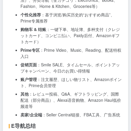
法）、分类导航（全カテゴリ：Electronics、Books、
Fashion、Home & Kitchen、Groceries等）
个性化推荐
：基于浏览/购买历史的“おすすめ商品”、
Prime专属推荐
购物车 & 结账
：一键下单、地址簿、多种支付（クレジ
ットカード、コンビニ払い、Paidy后付、Amazonギフ
トカード）
Prime专区
：Prime Video、Music、Reading、配送特权
入口
促销页面
：Smile SALE、タイムセール、ポイントアッ
プキャンペーン、今日のお買い得情報
账户管理
：注文履歴、ほしい物リスト、Amazonポイン
ト、Prime会员管理
其他
：レビュー投稿、Q&A、ギフトラッピング、国際
配送（部分商品）、Alexa语音购物、Amazon Haul低价
频道等
卖家/企业端
：Seller Central链接、FBA工具、广告系统
E导航总结