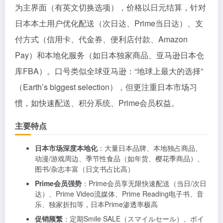
为主界面（有英文切换选项），价格以日元结算，针对
日本本土用户优化配送（次日达、Prime当日达）、支
付方式（信用卡、代金券、便利店付款、Amazon
Pay）和本地化服务（如日本独家商品、亚马逊日本仓
库FBA）。口号类似全球亚马逊：“地球上最大的选择”
（Earth’s biggest selection），但更注重日本市场习
惯，如快速配送、积分系统、Prime会员权益。
主要特点
日本市场深度本地化
：大量日本品牌、本地独占商品、
动漫/游戏周边、季节性食品（如年货、樱花季商品）、
图书/杂志丰富（日文书占比高）
Prime会员强势
：Prime会员享无限快速配送（当日/次日
达）、Prime Video流媒体、Prime Reading电子书、音
乐、独家折扣等，日本Prime渗透率极高
促销频繁
：定期Smile SALE（スマイルセール）、ポイ