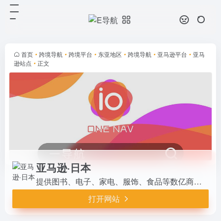
亚马逊·日本
打开网站
提供图书、电子、家电、服饰、食品
等数亿商品，日元结算、日本极速配
送。Prime会员享当日达、无限视频/
首页
•
跨境导航
•
跨境平台
•
东亚地区
•
跨境导航
•
亚马逊平台
•
亚马
音乐。当前Smile SALE促销中，积
逊站点
•
正文
分翻倍+特价多。搜...
亚马逊·日本
提供图书、电子、家电、服饰、食品等数亿商品，日元结算、日本极速配送。Prime会员享当日达、无限视频/音乐。当前Smile SALE促销中，积分翻倍+特价多。搜索强大、推荐精准，支持日文/英文，支付便利（信用卡/便利店）。日本本土网购首选，卖家FBA支持强，体验高效安全。
打开网站