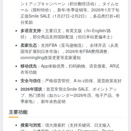
ントアップキャンペーン（积分翻倍活动）、タイムセ
ール（限时特价）、新年/冬季促销等。2026年1月下旬
正值Smile SALE（1月27日~2月2日），多品类打折+积
分奖励
多语言支持
：主要日文，有英文版（/In-English/路
径），部分商品支持国际配送（但日本站更偏本土）
卖家生态
：支持FBA（亚马逊物流）、全球开店（从美
国等扩展到日本市场），2026年有FBA费用调整、
commingling政策变更等卖家通知
移动优先
：App体验优秀，扫码购物、语音搜索、AR试
衣等功能
安全与信任
：严格假货管控、A-to-z担保、退货政策友好
2026年现状
：首页常突出Smile SALE、ポイントアッ
プ、热门类别（如カレンダー2026年历、电子产品、冬
季家电）、新年余热促销
主要功能
搜索与浏览
：强大搜索栏（支持关键词、日文输入