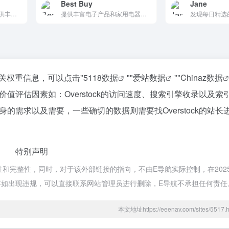
Best Buy
Jane
全球知名的电商平台，提供丰富多样的商品和服务，涵盖服装、美妆、家居等品类。支持免费配送和退货，提供价格调整服务，界面简洁易用，是购物的不二之选。
提供丰富电子产品和家用电器的零售商，提供便捷的在线购物体验，支持国际配送，是购买电子产品和家用电器的可靠选择。
的相关权重信息，可以点击"
5118数据
""
爱站数据
""
Chinaz数据
评估因素如：Overstock的访问速度、搜索引擎收录以及索
需求以及需要，一些确切的数据则需要找Overstock的站长
特别声明
确性和完整性，同时，对于该外部链接的指向，不由E导航实际控制，在2025
内容如出现违规，可以直接联系网站管理员进行删除，E导航不承担任何责任
本文地址https://eeenav.com/sites/55