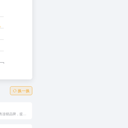
换一换
知名的美国零售连锁品牌，提供丰富的商品和服务，包括服装、家居用品、电子产品等。以优惠的价格和优质的客户服务著称，支持在线购物和多种促销活动，适合多种购物需求。