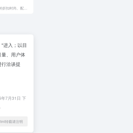
发现每日精选的折扣时尚、配饰与家居好物，涵盖女装、鞋包、美容及居家必需品。以低价享受品质生活，每日更新超值商品，轻松打造个性风格。立即浏览最新优惠，开启省钱购物体验。
"进入；以目
引量、用户体
进行洽谈提
年7月31日 下
。
17.html转载请注明