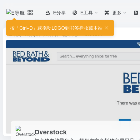
E分享
E工具
更多
Overstock
知名的在线零售商，提供丰富多样
按「Ctrl+D」或拖动LOGO到书签栏收藏本站
是购物的不二之选。
首页
•
跨境导航
•
跨境平台
•
北美洲地区
•
Overstock
Overstock