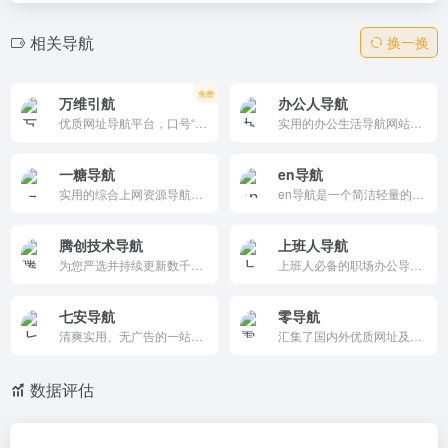
相关导航
换一换
免费
万维引航
办公人导航
优质网址导航平台，口号“每一次出发，都值得被指引”。收录日常办公、AI工具、设计师、二次元、学习教程、站长工具、影视娱乐等海量国内外优质资源。分类清晰、每日推荐、支持投稿共建。界面简洁高效，适合设为浏览器首页，帮助用户快速发现全网好用网站与工具，提升上网体验。
实用的办公生活导航网站，提供丰富的办公工具、学习资源、生活服务和娱乐内容。资源分类清晰，更新及时，用户可以浏览、评论和收藏喜欢的资源，是提升效率和丰富生活的优质选择。
一糖导航
en导航
实用的综合上网资源导航平台。精选AI工具、影视休闲、动漫、下载工具、搜索工具、小游戏等海量优质链接，支持每日热榜与推荐。界面简洁可自定义，加载快速，适合设为浏览器首页。帮助用户高效发现资源，覆盖工作、学习、娱乐全场景，是便捷实用的上网起点。
en导航是一个简洁轻量的免费资源站点,收集了优质免费的资源工具等
腾创技术导航
上班人导航
为您严选并持续更新数千个优质网站与资源。我们深度聚焦IT技术，致力于从浩如烟海的网络世界中，为开发者筛选与整合最有价值的技术网站、学习教程与开发工具，让每一个链接都物有所值。
上班人必备的职场办公导航网站,专注于为广大职场人士提供全面且优质的网站网址及软件资源，想找免费又好用的网址导航，认准上班人导航网。
七安导航
零导航
清爽实用、无广告的一站式上网导航平台，界面简洁、访问快捷，致力于为用户提供高效、纯净的网址入口。网站精心收录全网优质站点，涵盖了影视娱乐、小说漫画、音乐听书、AI工具、资源搜索、设计资源等等
汇集了国内外优质网址及资源的上网导航，及时收录AI工具、休闲娱乐、协作办公、游戏大全、教育学习、生活服务、软件下载、资源搜索等分类的网址和内容，让您的网络生活更简单精彩，要上网，从零开始！
数据评估