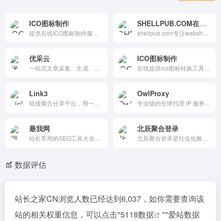
ICO图标制作
SHELLPUB.COM在线查杀
提供在线ICO图标制作服务，支持将PNG、JPG、GIF等格式图片转换为ICO格式，操作简单，自动保存，适合快速生成网站图标或ICO文件，免费使用。
shellpub.com专注webshell查杀,免费查杀软件,web查杀,webshell在线查杀,在线检测网站后门，速度快，误报低，准确度高
优采云
ICO图标制作
一站式文章采集、生成、发布云端平台，支持关键词采集、定向采集、全自动伪原创、AI生成原创文章、全自动发布到网站和自媒体，是站长和自媒体人必备的SEO工具。
在线提供ico图标转换工具,可以将jpg、jpeg、gif、png等图像转换成ico图像,方便浏览器制作并生成favicon.ico图标,提供ico图标下载。
Link3
OwlProxy
链接聚合分享平台，用一键短链整合社交/作品/联系信息，自定义页面、QR码生成、点击统计，免费基础版移动优化。创作者必备，简化数字名片分享。
专业级的全球代理 IP 服务平台，提供超过 5000 万个 IP 资源，覆盖 200 多个国家和地区。它支持 HTTP、HTTPS、SOCKS5 等多种协议，具备高匿名性和智能轮换功能，适用于多种业务场景，确保用户在线活动的安全性和高效性。
最我网
北辰聚合登录
站长常用的SEO工具大全导航平台。收录死链接检测、蜘蛛访问、网站速度测试、权重查询、Whois、友情链接检查等热门在线站长工具。帮助站长快速了解SEO数据变化、诊断网站问题、优化排名。是国内老牌实用站长工具导航站，适合SEO从业者和网站管理员日常使用。
北辰聚合登录是社会化账号聚合登录系统，让网站的最终用户可以一站式选择使用包括微信、微博、QQ、百度等多种社会化帐号登录该站点。简化用户注册登录过程、改善用户浏览站点的体验、迅速提高网站注册量和用户数据量。有完善的开发文档与SDK，方便开发者快速接入。
数据评估
站长之家CN浏览人数已经达到6,037，如你需要查询该
站的相关权重信息，可以点击"
5118数据
""
爱站数据