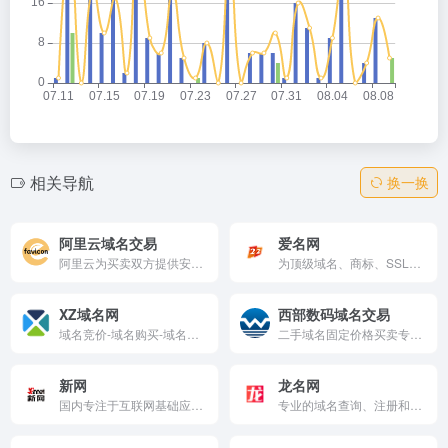
相关导航
换一换
阿里云域名交易
爱名网
阿里云为买卖双方提供安全，便捷的域名交易服务，支持一口价、带价Push、竞价议价、域名抢注、域名回购等交易方式。
为顶级域名、商标、SSL证书、云计算的注册与中介交易服务提供商，提供域名注册、商标查询、https申请；商标域名中介交易与拍卖、云主机与SSL服务器证书申请的企业互联网+云计算服务门户。爱名网,22,22.cn
XZ域名网
西部数码域名交易
域名竞价-域名购买-域名预定-注册域名 - XZ域名网
二手域名固定价格买卖专区，支持担保交易、高级搜索（年龄/备案/价格过滤）和购物车批量购买。标注溢价提醒，链接域名注册、商标、SSL等服务。隶属老牌西部数码，适合投资者快速收购优质域名，安全高效。
新网
龙名网
国内专注于互联网基础应用服务提供商.新网提供云服务器,网站建设,域名注册,域名交易,域名购买续费,虚拟主机,企业邮箱等一系列信息化产品服务
专业的域名查询、注册和抢注平台，提供零竞价的抢注机制和多通道选择，帮助用户轻松获取理想的域名。它还提供SSL证书服务，增强网站的安全性，是个人和企业的理想选择。