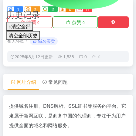
1
2-
2
0
1+
历史记录
收藏
点赞
0
0
>清空全部
清空全部历史
相关标签：
域名买卖
2025年8月12日更新
1,538
0
0
网址介绍
常见问题
提供域名注册、DNS解析、SSL证书等服务的平台。它
隶属于新网互联，是商务中国的代理商，专注于为用户
提供全面的域名和网络服务。