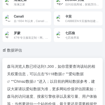
海澜之家
访问在线商城，探索ZEGNA (杰尼亚)中国精品男装系列，浏览杰尼亚西装，外套，鞋子和配饰，无论是正式还是休闲场合，尽情展现您的优雅风格。
Canali
卡宾
自 1934 年以来，Canali 一直致力于为眼光独到的男士打造无可挑剔的西装。正装和休闲男装：探索我们的产品和量身定制的服务
CABBEEN卡宾服饰创建于1997年，由中国时装设计界最高奖—“金顶奖”得主卡宾先生创立。其“颠覆流行”的品牌理念，始终领先一步的个性时尚定位以及对原创设计的坚持与付出，使CABBEEN卡宾成为今日中国领先设计师品牌。
罗蒙
七匹狼
47年专注服装定制！网。罗蒙(英文：ROMON)始创于1978年，西服定制专家！罗蒙集团是一家以设计、生产、销售中高档西服、职业装、女装、衬衫等系列服饰为主的大型股份制企业集团。安徽罗蒙,江苏罗蒙,浙江罗蒙,
七匹狼男装
数据评估
森马浏览人数已经达到1,300，如你需要查询该站的相
关权重信息，可以点击"
5118数据
""
爱站数据
""
Chinaz数据
"进入；以目前的网站数据参考，建
议大家请以爱站数据为准，更多网站价值评估因素如：
森马的访问速度、搜索引擎收录以及索引量、用户体验
等；当然要评估一个站的价值，最主要还是需要根据您