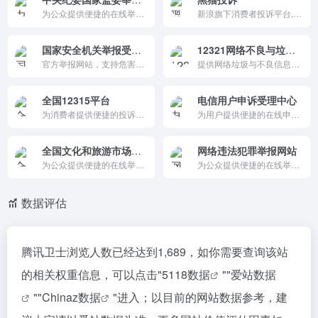
为公众提供便捷的在线举报渠道，依法处理违纪违法行为举报，维护党的纪律和国家法律法规的严肃性。
新浪旗下消费者投诉平台,为消费者提供便捷的在线投诉渠道，帮助消费者解决消费纠纷，维护自身合法权益。
国家安全机关举报受理平台
12321网络不良与垃圾信息举报受理中心
官方举报网站，支持危害国家安全行为线索提交。提供法律法规、举报指南、查询及留言功能，多语言切换，简洁权威。保护隐私，鼓励公民参与，高效透明，是维护国家安全的可靠数字渠道。
提供网络垃圾与不良信息的举报和受理反馈。为公众提供便捷的在线投诉渠道，处理网络不良与垃圾信息投诉，净化网络环境，保护网民权益。
全国12315平台
电信用户申诉受理中心
为消费者提供便捷的投诉举报渠道，通过多种线上方式快速响应和处理消费者诉求，维护消费者合法权益。
为用户提供便捷的在线申诉渠道，快速响应并处理通信和互联网行业的申诉问题，维护用户合法权益。
全国文化和旅游市场网上举报投诉处理系统
网络违法犯罪举报网站
为公众提供便捷的在线举报和投诉渠道，及时处理文化和旅游市场中的违法违规行为和服务质量问题，维护公众合法权益。
为公众提供便捷的在线举报渠道，快速响应并处理网络违法犯罪行为，维护网络空间的安全与秩序。
数据评估
腾讯卫士浏览人数已经达到1,689，如你需要查询该站
的相关权重信息，可以点击"
5118数据
""
爱站数据
""
Chinaz数据
"进入；以目前的网站数据参考，建