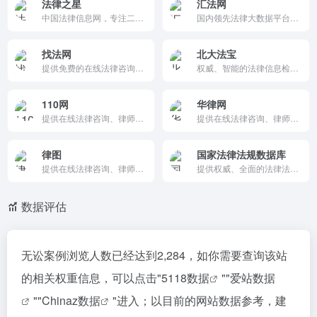
法律之星
汇法网
中国法律信息网，专注二十年，提供全面法律法规检索、智能链接与每日更新。覆盖中央/地方法规、司法解释，支持移动查询与文件管理。专业高效，适合律师、研究者使用，是国内历史最悠久的法律数据库平台。
国内领先法律大数据平台，提供上亿裁判文书、数百万法律法规检索，含案由/法院沿革标注。支持高精度复合搜索、合同范本、找律师及风险预警。基础免费，适合律师、法务、企业专业用户使用。
找法网
北大法宝
提供免费的在线法律咨询、律师匹配、法律知识普及和案件委托等服务，帮助用户高效解决各类法律问题。
权威、智能的法律信息检索平台，提供丰富的法律法规、司法案例、法学期刊等资源，并通过AI技术助力法律实务和研究。
110网
华律网
提供在线法律咨询、律师匹配、法律知识普及和案件委托等服务，帮助用户高效解决各类法律问题。
提供在线法律咨询、律师匹配、法律知识普及和案件委托等服务，帮助用户高效解决各类法律问题。
律图
国家法律法规数据库
提供在线法律咨询、律师匹配、法律知识普及和案件委托等服务，帮助用户高效解决各类法律问题。
提供权威、全面的法律法规查询服务，涵盖宪法、法律、行政法规、司法解释和地方性法规，帮助用户高效获取法律信息。
数据评估
无讼案例浏览人数已经达到2,284，如你需要查询该站
的相关权重信息，可以点击"
5118数据
""
爱站数据
""
Chinaz数据
"进入；以目前的网站数据参考，建