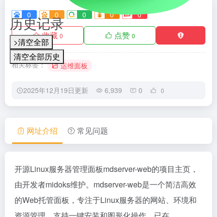
0
0
0
0
0
历史记录
收藏
点赞
0
0
>清空全部
清空全部历史
相关标签：
运维面板
2025年12月19日更新
6,939
0
0
网址介绍
常见问题
开源Linux服务器管理面板mdserver-web的项目主页，
由开发者midoks维护。mdserver-web是一个简洁高效
的Web托管面板，专注于Linux服务器的网站、环境和
资源管理，支持一键安装和图形化操作，已在