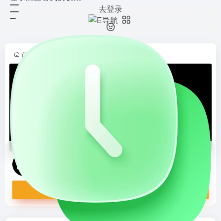
去登录
mdserver-web
打开网站
开源Linux面板mdserver-web项目主
页，一键脚本安装，支持网站/数据
库/环境可视化管理。轻量高效、开
首页
•
站长导航
•
运维面板
•
正文
源免费，关联GitHub仓库和社区论
坛。默认随机...
mdserver-web
开源Linux面板mdserver-web项目主页，一键脚本安装，支持网站/数据库/环境可视化管理。轻量高效、开源免费，关联GitHub仓库和社区论坛。默认随机凭证访问，端口安全优化，是开发者快速搭建简洁服务器运维面板的理想资源。
打开网站