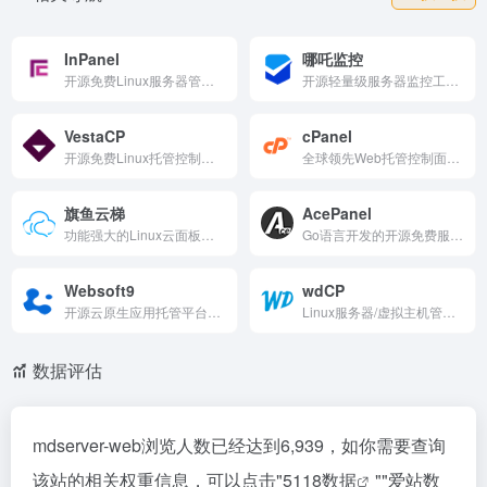
InPanel
哪吒监控
开源免费Linux服务器管理面板，支持CentOS/RedHat，一键部署LNMP/LAMP、网站创建、文件管理（回收站）、数据盘挂载。轻量高效、Web可视化操作，内存占用低，完全开源。适合VPS用户快速初始化和管理服务器，是简单实用的运维工具。
开源轻量级服务器监控工具官方文档站，支持自托管、一键安装面板/Agent。实时监控CPU/内存/网络、网站端口/SSL，支持多渠道告警、WebSSH、DDNS、定时任务。兼容多系统、数据隐私强，社区扩展丰富，是运维监控服务器的实用开源解决方案。
VestaCP
cPanel
开源免费Linux托管控制面板，支持网站/邮件/DNS/数据库管理，低资源占用、内置防火墙和备份。界面快速、单命令安装，但当前版本已弃用，正在重建中。建议使用活跃fork如HestiaCP或myVestaCP，是轻量服务器运维的经典工具。
全球领先Web托管控制面板，支持网站/邮件/DNS/数据库管理，自动SSL、一键WordPress部署。界面友好、性能稳定、安全可靠。集成丰富插件、开发者工具，适合托管商和开发者高效运维服务器，是行业最受欢迎的托管平台。
旗鱼云梯
AcePanel
功能强大的Linux云面板，提供可视化一键部署网站、应用、SSL证书，实时监控资源、文件数据库管理、安全防火墙配置。轻量高效、支持多云平台，中文界面友好。适合开发者与企业简化运维，是高效管理云服务器的实用平台。
Go语言开发的开源免费服务器运维面板，单文件运行、资源占用低、对系统修改最小。支持离线模式、全能管理（网站、文件、监控、终端），安全稳定、自定义强。永久免费、完全开源，适合生产环境高效运维，是轻量现代服务器管理工具的优秀选择。
Websoft9
wdCP
开源云原生应用托管平台，提供300+开源应用一键部署和管理。支持可视化运维、自动化备份、HTTPS配置和监控告警，云原生容器架构、多云兼容。应用商店覆盖企业管理、AI、DevOps等场景，开源免费、专业支持可选，是中小企业快速实现数字化的高效工具。
Linux服务器/虚拟主机管理系统，通过Web界面监控资源、创建网站/FTP/MySQL、管理文件和防火墙。支持Apache/Nginx、伪静态、v3版本一键安装，免费易用。适合站长快速搭建和管理网站环境，是经典国产服务器面板。
数据评估
mdserver-web浏览人数已经达到6,939，如你需要查询
该站的相关权重信息，可以点击"
5118数据
""
爱站数