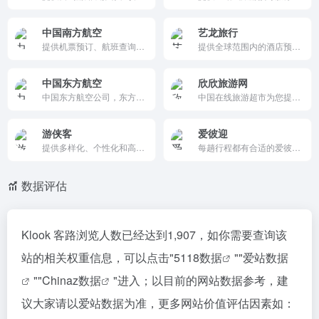
中国南方航空
艺龙旅行
提供机票预订、航班查询、行程管理、会员服务以及旅游度假等多种功能，帮助用户高效规划和享受旅行。
提供全球范围内的酒店预订、机票查询、旅游度假产品等多种旅行服务，帮助用户高效规划和享受旅行。
中国东方航空
欣欣旅游网
中国东方航空公司，东方航空，机票查询，机票预订，机票网上订票，特价打折机票价格查询，航班查询时刻表，一站式飞机票查询订购服务,最全国内机票查询,国际机票查询，单程机票，往返机票，机+酒，出发，到达，改期，升舱，退票，预付费行李，特殊旅客服务，客票验真，精选优惠，上海-北京，中国东方航空公司-飞机票查
中国在线旅游超市为您提供100多万条旅游线路、门票、签证、酒店等预订服务…为您量身定制不一样的旅行
游侠客
爱彼迎
提供多样化、个性化和高品质的主题旅行产品，涵盖户外探险、文化之旅、亲子游等，满足不同用户的需求。
每趟行程都有合适的爱彼迎房源 → 700 万个度假屋 → 200 万个「房客推荐」房源 → 遍布全球逾 220 个国家和地区
数据评估
Klook 客路浏览人数已经达到1,907，如你需要查询该
站的相关权重信息，可以点击"
5118数据
""
爱站数据
""
Chinaz数据
"进入；以目前的网站数据参考，建
议大家请以爱站数据为准，更多网站价值评估因素如：