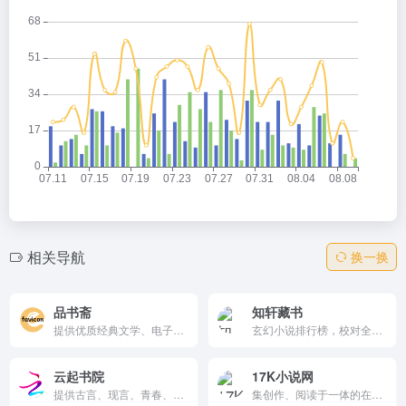
相关导航
换一换
品书斋
知轩藏书
提供优质经典文学、电子图书、网络小说、散文、传记、名著等书籍在线阅读，每日更新，无广告阅读体验，是广大书友首选的阅读平台。
玄幻小说排行榜，校对全本TXT小说下载网，提供丰富小说资源、分类清晰、阅读体验良好且支持互动交流的在线阅读平台。
云起书院
17K小说网
提供古言、现言、青春、仙侠、幻情、科幻等好看的小说，找最好看的网络小说就来云起书院。支持在线阅读、离线下载，用户还可以参与活动、发表评论，享受丰富的阅读体验。
集创作、阅读于一体的在线阅读网站。以“让每个人都享受创作的乐趣”为使命，提供玄幻奇幻、都市言情、武侠仙侠、青春校园、穿越架空、惊悚悬疑、历史军事、爆笑同人、经典文学、二次元等在线阅读以及免费下载。