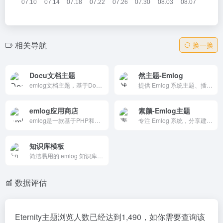
相关导航
换一换
Docu文档主题
然主题-Emlog
emlog文档主题，基于Docusaurus风格，支持Markdown高亮/搜索/评论/pjax。侧边栏分类排序、提示样式、黑暗模式，兼容PHP5.6+。开发者响应活跃，无插件冲突，知识库首选，演示预览便捷。
提供 Emlog 系统主题、插件定制及建站服务，支持个性化 UI 设计与功能扩展，兼容多平台。专业团队通过邮箱提供技术支持，分享教程资源，是 Emlog 用户打造独特网站的理想选择。
emlog应用商店
素颜-Emlog主题
emlog是一款基于PHP和MySQL的轻量级博客及CMS建站系统，同时也是采用Markdown语法编辑器的内容创作工具。致力于打造快速、稳定，且在使用上又极其简单、舒适的内容创作及站点搭建程序。
专注 Emlog 系统，分享建站、插件开发等技术文章，内容生动，含14篇教程。支持评论互动与站内搜索，适合站长和开发者学习优化技巧，是 Emlog 用户的技术交流平台。
知识库模板
简洁易用的 emlog 知识库模板，支持私有库和公开库设置，具备搜索、代码高亮、夜间模式等功能，移动端优化良好，无加密无授权，方便二次开发，是知识分享的理想选择。
数据评估
Eternity主题浏览人数已经达到1,490，如你需要查询该