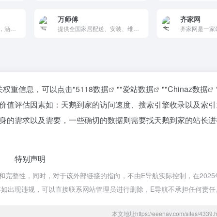
万师傅
齐家网
提供一站式家居生活服务，涵盖家电维修、清洗保养、安装拆移、家庭保洁、管道疏通等专业上门解决方案。覆盖全国城市，快速响应，透明报价，售后有保障。致力让您享受省心、便捷、高品质的家居维护体验。
提供全国家居配送、安装、维修等一站式服务，通过智能匹配和专业师傅团队，为用户打造便捷、可靠的家居服务体验。
关权重信息，可以点击"
5118数据
""
爱站数据
""
Chinaz数据
价值评估因素如：天鹅到家的访问速度、搜索引擎收录以及索引
身的需求以及需要，一些确切的数据则需要找天鹅到家的站长进
特别声明
完整性，同时，对于该外部链接的指向，不由E导航实际控制，在2025年
内容如出现违规，可以直接联系网站管理员进行删除，E导航不承担任何责任
本文地址https://eeenav.com/sites/43