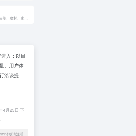
齐家网是一家装修、建材、家居领域电子商务网站，通过齐家网电子商务平台为国内建材、家居产品销售供应商和装修设计、装修施工管理服务供应商提供一整套的电子商务解决方案，通过互联网技术为网络家装消费用户提供优质低价的装修家居消费品和相关服务，帮助用户轻松实现装修。
"进入；以目
量、用户体
行洽谈提
4月23日 下
。
39.html转载请注明