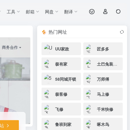
工具
邮箱
网盘
翻译
打开网站
便捷、安心的体
热门网址
UU家政
匠多多
极有家
土巴兔装修网
58同城开锁
万师傅
极客修
马上修
飞修
千米快修
鲁班到家
啄木鸟
站