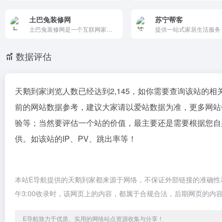
土巴兔装修网
苏宁帮客
土巴兔装修网是一个互联网家装平台，提供新房、二手房、工装等各类型房屋室内设计装饰全包、半包以及全屋定制服务的装修网站，包括家庭装修家居装饰，室内装修设计，还汇聚了优秀的装修设计公司和设计师。
数据评估
天鹅到家浏览人数已经达到2,145，如你需要查询该站的相
前的网站数据参考，建议大家请以爱站数据为准，更多网站
验等；当然要评估一个站的价值，最主要还是需要根据您自
供。如该站的IP、PV、跳出率等！
本站E导航提供的天鹅到家都来源于网络，不保证外部链接的准确性和
午3:00收录时，该网页上的内容，都属于合规合法，后期网页的
E导航致力于优质、实用的网络站点资源收集与分享！