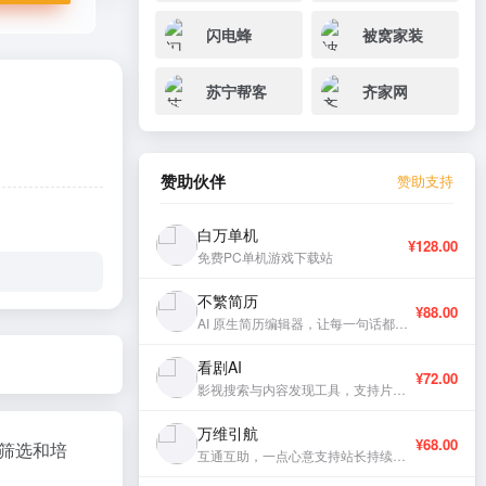
闪电蜂
被窝家装
苏宁帮客
齐家网
赞助伙伴
赞助支持
白万单机
¥128.00
免费PC单机游戏下载站
不繁简历
¥88.00
AI 原生简历编辑器，让每一句话都有分量。
看剧AI
¥72.00
影视搜索与内容发现工具，支持片库浏览与智能推荐。
万维引航
¥68.00
筛选和培
互通互助，一点心意支持站长持续更新。