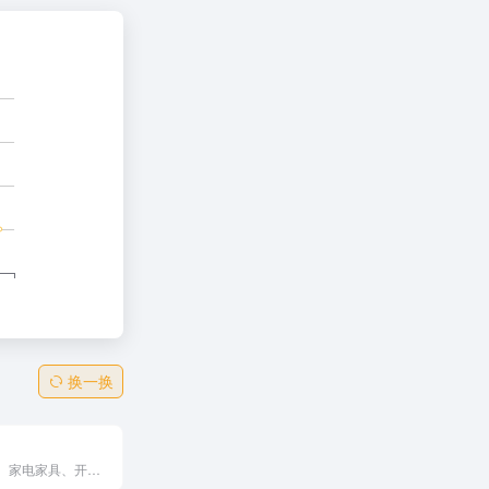
换一换
提供水电管道、家电家具、开锁换锁、装潢、家电清洗及电子产品等维修服务。