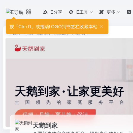
E分享
E工具
更多
天鹅到家
全国领先的家庭服务平台，提供专
按「Ctrl+D」或拖动LOGO到书签栏收藏本站
验，让家更美好。
首页
•
E导航
•
生活服务
•
家居服务
•
天鹅到家
天鹅到家