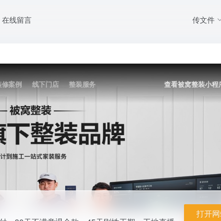
传文件
在线留言
价、先装后付、30天不满意退全款。45天刚性工期、工地直播、VR看效果，覆
、0...
打开网