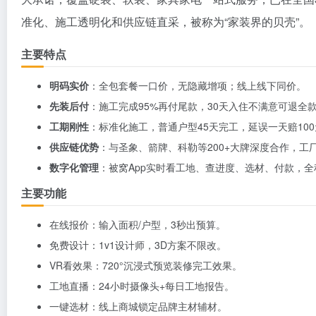
准化、施工透明化和供应链直采，被称为“家装界的贝壳”。
主要特点
明码实价
：全包套餐一口价，无隐藏增项；线上线下同价。
先装后付
：施工完成95%再付尾款，30天入住不满意可退全
工期刚性
：标准化施工，普通户型45天完工，延误一天赔10
供应链优势
：与圣象、箭牌、科勒等200+大牌深度合作，工
数字化管理
：被窝App实时看工地、查进度、选材、付款，全
主要功能
在线报价：输入面积/户型，3秒出预算。
免费设计：1v1设计师，3D方案不限改。
VR看效果：720°沉浸式预览装修完工效果。
工地直播：24小时摄像头+每日工地报告。
一键选材：线上商城锁定品牌主材辅材。