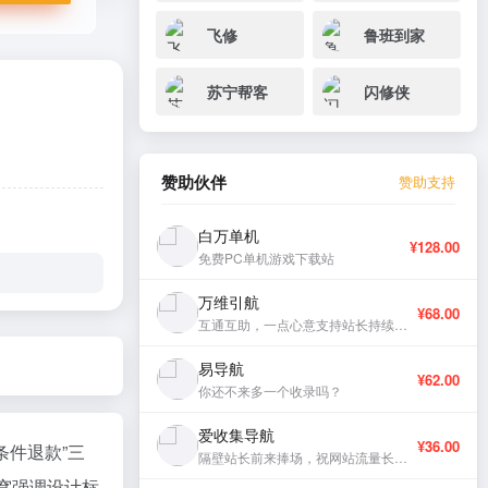
飞修
鲁班到家
苏宁帮客
闪修侠
赞助伙伴
赞助支持
白万单机
¥128.00
免费PC单机游戏下载站
万维引航
¥68.00
互通互助，一点心意支持站长持续更新。
易导航
¥62.00
你还不来多一个收录吗？
爱收集导航
¥36.00
条件退款”三
隔壁站长前来捧场，祝网站流量长虹、稳定更新。
窝强调设计标