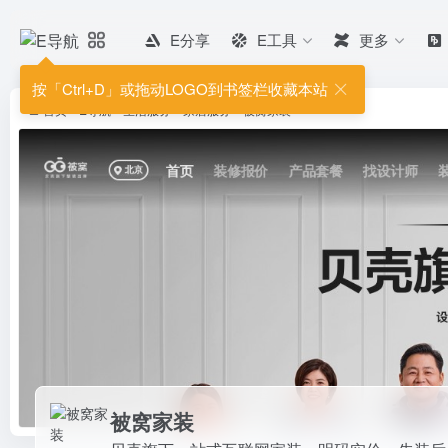
E分享
E工具
更多
被窝家装
贝壳旗下一站式互联网家装，明码实
按「Ctrl+D」或拖动LOGO到书签栏收藏本站
10万+家庭选择，真正做到装修0增项
首页
•
E导航
•
生活服务
•
家居服务
•
被窝家装
被窝家装