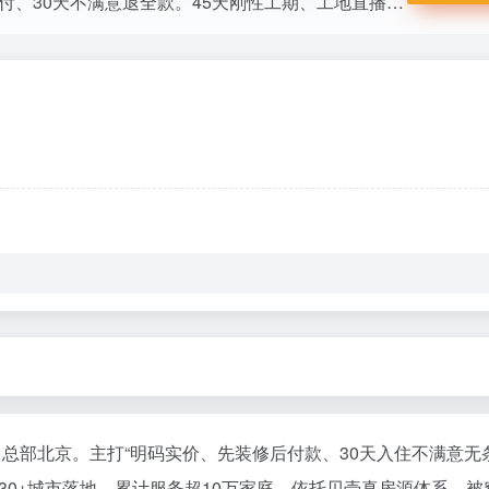
贝壳旗下一站式互联网家装，明码实价、先装后付、30天不满意退全款。45天刚性工期、工地直播、VR看效果，覆盖30+城市。10万+家庭选择，真正做到装修0增项、0延误、0后顾之忧。
，总部北京。主打“明码实价、先装修后付款、30天入住不满意无
0+城市落地，累计服务超10万家庭。依托贝壳真房源体系，被