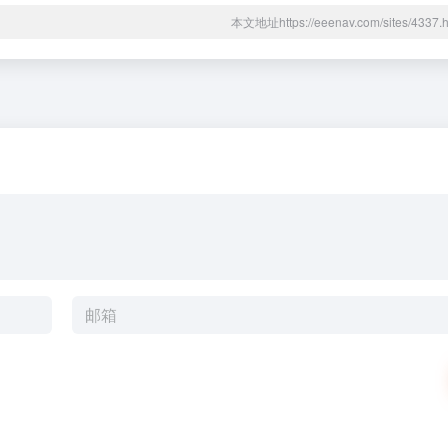
本文地址https://eeenav.com/sites/43