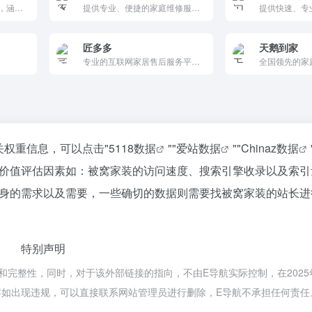
提供一站式家居生活服务，涵盖家电维修、清洗保养、安装拆移、家庭保洁、管道疏通等专业上门解决方案。覆盖全国城市，快速响应，透明报价，售后有保障。致力让您享受省心、便捷、高品质的家居维护体验。
提供专业、便捷的家庭维修服务，涵盖家电、家具、水电等多个领域，通过专业团队和透明服务，让用户轻松解决家庭维修问题。
匠多多
天鹅到家
专业的互联网家居售后服务平台，提供安装、维修、配送等服务，拥有全国性服务网络和专业师傅团队，保障家居售后无忧。
关权重信息，可以点击"
5118数据
""
爱站数据
""
Chinaz数据
价值评估因素如：被窝家装的访问速度、搜索引擎收录以及索引
身的需求以及需要，一些确切的数据则需要找被窝家装的站长进
特别声明
完整性，同时，对于该外部链接的指向，不由E导航实际控制，在2025年
内容如出现违规，可以直接联系网站管理员进行删除，E导航不承担任何责任