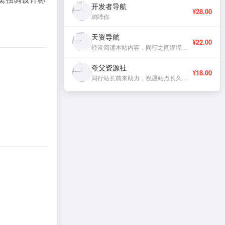
开发者导航
¥28.00
鸡哔你
天资导航
¥22.00
经常阅读本站内容，同行之间惺惺相惜，献上一份支持。
夸父资源社
¥18.00
同行站长前来助力，祝愿站点长久稳定发展。