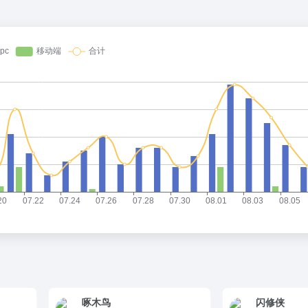
啄木鸟
闪修侠