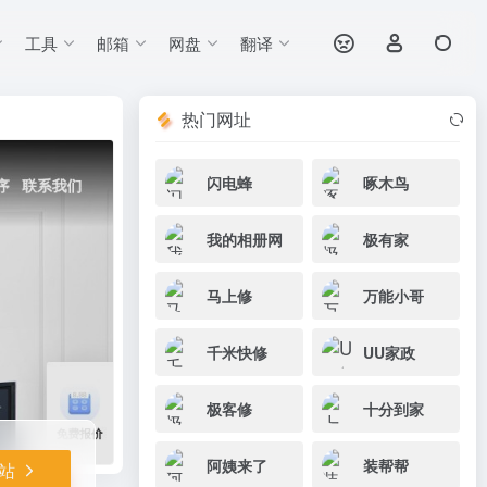
工具
邮箱
网盘
翻译
打开网站
盖30+城市。
热门网址
闪电蜂
啄木鸟
我的相册网
极有家
马上修
万能小哥
千米快修
UU家政
极客修
十分到家
阿姨来了
装帮帮
站