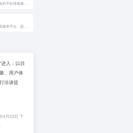
提供快速、专业的手机维修服务，通过多种维修方式和品质配件，确保手机问题迅速解决，让用户享受便捷、安心的维修体验。
全国领先的家庭服务平台，提供专业的保姆、月嫂、育儿嫂、保洁等服务，通过严格的筛选和培训，为用户提供便捷、安心的体验，让家更美好。
"进入；以目
量、用户体
行洽谈提
4月23日 下
。