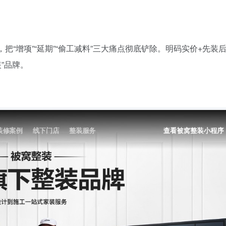
“增项”“延期”“偷工减料”三大痛点彻底铲除。明码实价+先装
”品牌。