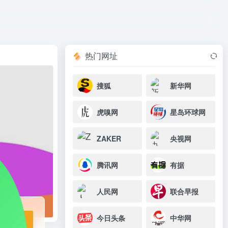
打开网站
热门网址
搜狐
新华网
虎嗅网
星岛环球网
ZAKER
央视网
腾讯网
有据
人民网
联合早报
今日头条
中华网
站