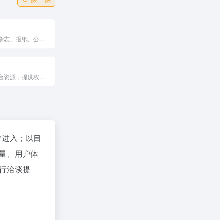
聚合了新闻、杂志、报纸、公众号等各类头条资讯，提供今日最热门新闻，通过大数据算法提供个性化、社会化新闻服务。
通过整合多平台资源，提供权威的新闻资讯、深度报道、财经服务和互动交流，满足全球华人的多元化信息需求。
"进入；以目
量、用户体
行洽谈提