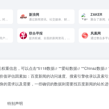
新浪网
ZAKER
通过专业工具和案例分析，对虚假新闻进行核查，揭示真相，提升公众的信息辨别能力。
通过新闻资讯、社交媒体、财经服务、视频内容和个性化推荐，为用户提供全面、多元化的互联网内容和服务。
联合早报
凤凰网
通过个性化推荐算法，为用户提供精准的新闻资讯和丰富的内容体验，同时支持社交互动和内容创作。
提供权威、全面的新闻资讯，涵盖国际、国内、财经、科技等多领域。网站支持多媒体呈现，提供移动应用下载，方便用户随时随地获取新闻。
关权重信息，可以点击"
5118数据
""
爱站数据
""
Chinaz数据
价值评估因素如：百度新闻的访问速度、搜索引擎收录以及索引
身的需求以及需要，一些确切的数据则需要找百度新闻的站长进
特别声明