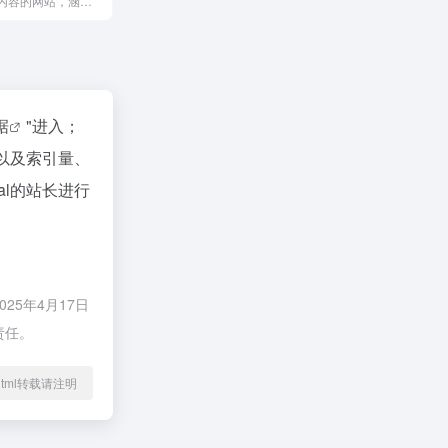
提供丰富幽默内容的网站，涵盖职场笑话、搞笑段子、脑筋急转弯等多种类型，帮助用户在忙碌的生活中找到轻松和快乐，享受欢乐时光。
据
"进入；
录以及索引量、
al的站长进行
25年4月17日
责任。
83.html转载请注明