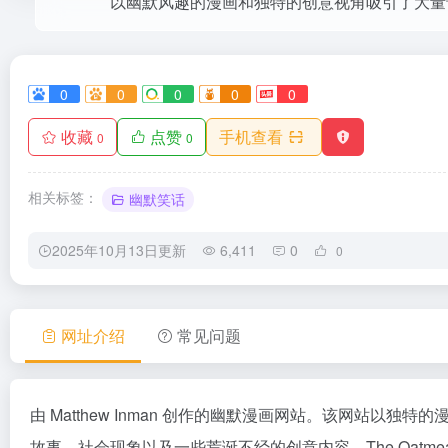
0
0
0
0
0
收藏
点赞
手机查看
0
0
相关标签：
幽默笑话
2025年10月13日更新
6,411
0
0
网址介绍
常见问题
由 Matthew Inman 创作的幽默漫画网站。该网站
故事、社会现象以及一些荒诞不经的创意内容。The Oat