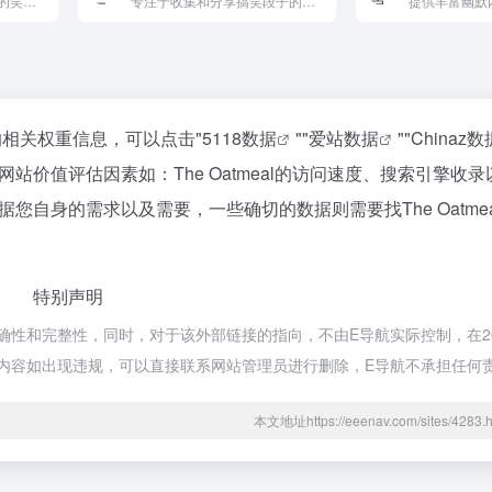
提供丰富多样的幽默内容的笑话网站，涵盖文字笑话、搞笑段子和幽默故事，帮助用户在忙碌的生活中找到轻松和快乐。
专注于收集和分享搞笑段子的网站，提供丰富多样的幽默内容，帮助用户在忙碌的生活中找到快乐，享受欢乐时光。
该站的相关权重信息，可以点击"
5118数据
""
爱站数据
""
Chinaz数
价值评估因素如：The Oatmeal的访问速度、搜索引擎收
自身的需求以及需要，一些确切的数据则需要找The Oatme
特别声明
的准确性和完整性，同时，对于该外部链接的指向，不由E导航实际控制，在20
的内容如出现违规，可以直接联系网站管理员进行删除，E导航不承担任何
本文地址https://eeenav.com/sites/42