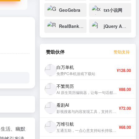
GeoGebra
txt小说网
RealBanknotes
jQuery API 中文文档
赞助伙伴
赞助支持
白万单机
¥128.00
免费PC单机游戏下载站
不繁简历
¥88.00
AI 原生简历编辑器，让每一句话都有分量。
看剧AI
¥72.00
影视搜索与内容发现工具，支持片库浏览与智能推荐。
万维引航
¥68.00
常生活、幽默
互通互助，一点心意支持站长持续更新。
，能够引发读