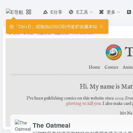
E分享
E工具
更多
The Oatmeal
以幽默风趣的漫画和独特的创意视角吸
按「Ctrl+D」或拖动LOGO到书签栏收藏本站
首页
•
E导航
•
有趣灵魂
•
幽默笑话
•
The Oatmeal
The Oatmeal