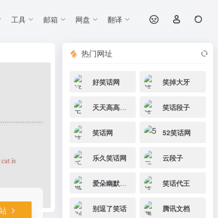
工具
邮箱
网盘
翻译
打开网站
默漫画网站。
热门网址
好笑话网
笑掉大牙
天天高高兴兴
笑话段子
笑话网
52笑话网
乐久笑话网
云段子
爱朵幽默笑话网
笑话代王
别逗了笑话
腾讯文档
站