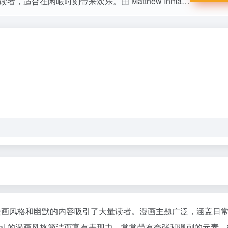
以幽默风趣的漫画和独特的创意视角吸引了大量读者，适合在闲暇时刻带来欢乐。由 Matthew Inman 创作的幽默漫画网站。
以独特的漫画风格和幽默的内容吸引了大量读者。漫画主题广泛，涵盖日
meal 的漫画风格简洁而富有表现力，常常带有夸张和讽刺的元素