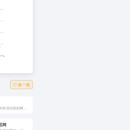
换一换
提供丰富多样的笑话内容的网站，涵盖经典、幽默、冷笑话等多种风格，帮助用户在忙碌的生活中找到轻松和快乐。
话网