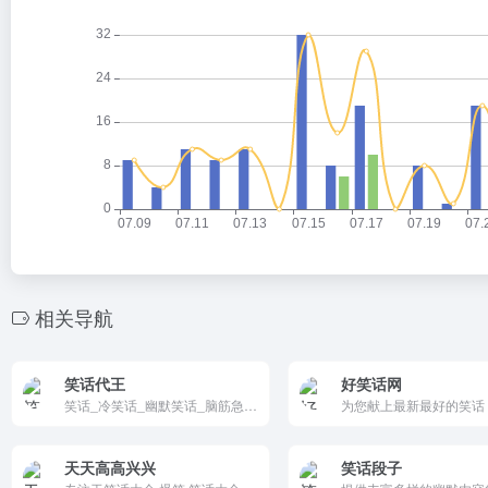
相关导航
笑话代王
好笑话网
笑话_冷笑话_幽默笑话_脑筋急转弯_歇后语-笑话代王
天天高高兴兴
笑话段子