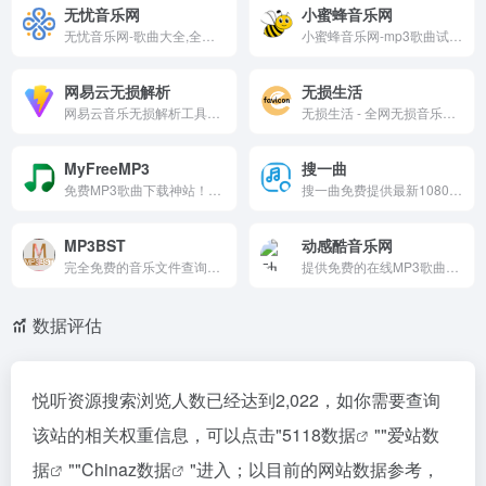
无忧音乐网
小蜜蜂音乐网
无忧音乐网-歌曲大全,全网MP3歌曲免费下载,千万曲库免费下载网站
小蜜蜂音乐网-mp3歌曲试听与歌单推荐的音乐网站
网易云无损解析
无损生活
网易云音乐无损解析工具，永久免费解析单曲/歌单/专辑/搜索，支持无损(SQ)高品质直链下载。粘贴链接一键解析，兼容多种格式，界面简洁有热门示例。开源可自建，适合网易云用户获取付费音质。
无损生活 - 全网无损音乐免费下载，音乐搜索,音乐在线试听,下载,在线解析网
MyFreeMP3
搜一曲
免费MP3歌曲下载神站！关键词搜索单曲/专辑/歌手，精选歌单/排行榜聚合资源。PC右键下载/手机UC浏览器保存，无存储版权查询服务。音乐爱好者必备，热门歌曲3秒触达，歌单收藏超便捷！
搜一曲免费提供最新1080P,MV视频下载,高清MV音乐,MP4免费视频,免费高音质mp3音乐,mp3歌曲免费下载,音乐MV视频分享。搜一曲拥有庞大完整的高清的音乐MV视频大全,热门流行的超清MV视频迅速更新,并提供最新的最新1080P,MV视频下载,高清MV音乐,MP4免费视频,免费高音质mp3音
MP3BST
动感酷音乐网
完全免费的音乐文件查询目录平台，支持快速搜索、在线试听和免费下载，帮助用户轻松获取丰富的音乐资源。
提供免费的在线MP3歌曲下载服务，支持百度网盘链接下载，同时具备音乐搜索、在线播放和热门推荐功能，满足用户多样化的音乐需求。
数据评估
悦听资源搜索浏览人数已经达到2,022，如你需要查询
该站的相关权重信息，可以点击"
5118数据
""
爱站数
据
""
Chinaz数据
"进入；以目前的网站数据参考，