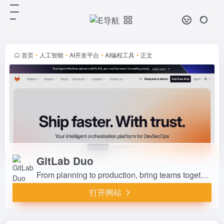
GitLab Duo
打开网站
From planning to production, bring
teams together in one application.
Ship secur...
首页
•
人工智能
•
AI开发平台
•
AI编程工具
•
正文
GitLab Duo
From planning to production, bring teams together in one application. Ship secure code more efficiently to deliver value faster.
打开网站