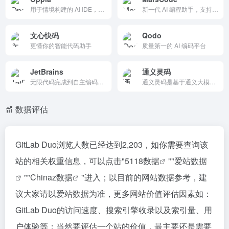
用于情境构建的 AI IDE，而不仅仅是代码。情境保持不变。情境不断扩展。构建无限制。
新一代 AI 编程助手，支持多语言和主流编辑器，提供代码补全、代码解释、注释生成和单测生成等功能。它帮助开发者快速完成编码任务，提升开发效率和代码质量，是开发者的得力助手。
文心快码
Qodo
更懂你的智能代码助手
质量第一的 AI 编码平台
JetBrains
通义灵码
无限代码完成到自主编码代理 - 所有精致的 AI 功能现在都可以在您的 IDE 中 免费使用。
通义灵码是基于通义大模型的 AI 研发辅助工具，提供代码智能生成、研发智能问答、多文件代码修改、自主执行等能力，为开发者带来智能化研发体验，引领 AI 原生研发新范式。
数据评估
GitLab Duo浏览人数已经达到2,203，如你需要查询该
站的相关权重信息，可以点击"
5118数据
""
爱站数据
""
Chinaz数据
"进入；以目前的网站数据参考，建
议大家请以爱站数据为准，更多网站价值评估因素如：
GitLab Duo的访问速度、搜索引擎收录以及索引量、用
户体验等；当然要评估一个站的价值，最主要还是需要