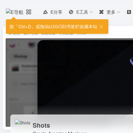
E分享
E工具
更多
Shots
Create Amazing Mockups
按「Ctrl+D」或拖动LOGO到书签栏收藏本站
首页
•
设计导航
•
资源模板
•
样机模板
•
Shots
Shots