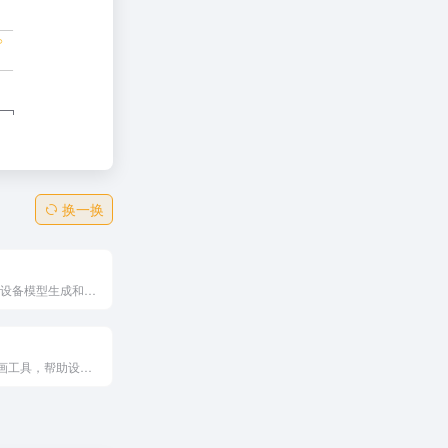
换一换
简单易用的3D设备模型生成和动画工具，提供30多种高质量设备模型和丰富的自定义选项。它支持多种平台，生成的展示图和动画可用于多种场景，是设计师和营销人员的得力助手。
专业模型机动画工具，帮助设计师几分钟内创建3D UI原型与产品演示。支持iPhone/Pixel设备模型，特点包括零门槛操作、时间轴控制和高质量输出。功能覆盖上传、预览、导出。高效易用，适合产品经理。