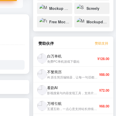
Mockup World
Screely
Free Mockup
Mockupdaddy
赞助伙伴
赞助支持
白万单机
¥128.00
免费PC单机游戏下载站
不繁简历
¥88.00
AI 原生简历编辑器，让每一句话都有分量。
看剧AI
¥72.00
影视搜索与内容发现工具，支持片库浏览与智能推荐。
万维引航
¥68.00
互通互助，一点心意支持站长持续更新。