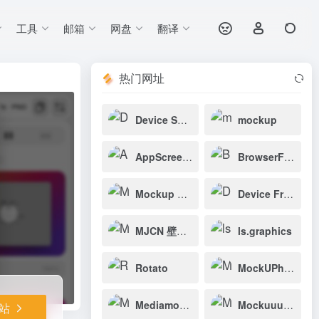
工具
邮箱
网盘
翻译
打开网站
热门网址
Device Shots
mockup
AppScreenshots
BrowserFrame
Mockup Photos
Device Frames
MJCN 壁纸样机生成器
ls.graphics
Rotato
MockUPhone
Mediamodifier
Mockuuups
站