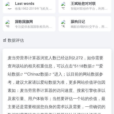
Last words
王斌给您对对联
收集1962-2019年飞机失事最后话语，包括CVR录音和文本转录，按日期列出。部分提供音频链接，警告内容敏感，转录仅作调查工具。适合航空研究者了解事故语境，促进飞行安全意识。
智能对联创作平台，利用AI技术快速生成与上联匹配的下联。界面简洁，操作方便，适合对联爱好者和文化传承者使用。用户可以输入上联，系统即时生成下联，增强互动性。
国歌国旗网
舔狗日记
专注提供各国国歌相关内容，涵盖国歌歌词、音频试听与背景介绍，内容清晰、查询便捷。适合国歌学习、资料查找与文化了解，打造专业实用的国歌信息平台。
幽默自嘲的社交平台，用户可以在这里分享自己的“舔狗”经历，找到情感共鸣，同时通过匿名性和社区互动减轻心理负担。
数据评估
麦当劳营养计算器浏览人数已经达到2,272，如你需要
查询该站的相关权重信息，可以点击"
5118数据
""
爱
站数据
""
Chinaz数据
"进入；以目前的网站数据参
考，建议大家请以爱站数据为准，更多网站价值评估因
素如：麦当劳营养计算器的访问速度、搜索引擎收录以
及索引量、用户体验等；当然要评估一个站的价值，最
主要还是需要根据您自身的需求以及需要，一些确切的