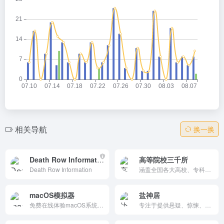
相关导航
换一换
Death Row Information
高等院校三千所
Death Row Information
涵盖全国各大高校、专科院校及职业院校的详细介绍、招生简章、录取分数线、专业设置、校园环境等核心数据。对比办学特色、就业前景与学费标准，获取真实用户评价与报考指导。无论是高考志愿填报、考研择校，还是职业教育选择，都能在这里找到权威、全面的院校资讯，轻松做出最优决策。
macOS模拟器
盐神居
免费在线体验macOS系统，无需安装任何软件，直接在浏览器中运行。通过Web技术模拟macOS桌面环境，提供文件管理、应用启动等基础操作，适合快速了解苹果系统界面与交互逻辑。适用于Windows、Linux用户尝鲜，支持多种设备访问，不存储用户数据，即开即用。访问速度快，界面还原度高，是学习与体验macOS的便捷工具。
专注于提供悬疑、惊悚、科技、生活等多种类型内容的分享平台，通过高质量的文章和故事，吸引用户并促进知识的传播。