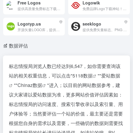
Free Logos
Logowik
提供高质量免费标志下载的在线平台，适合创业者和小企业使用，建议在商业使用前对标志进行定制以确保独特性。
免费品牌Logo下载神站！数万Apple/Nike矢量资源PNG/SVG/EPS一键下，高清分类搜索/模板编辑超便捷。科技/时尚行业全覆盖，无水印商用。设计师营销必备，品牌资产3秒触达！
Logotyp.us
seeklogo
开源矢量LOGO库，提供全球知名品牌的高品质SVG格式LOGO免费下载。支持按设计师、国家、行业、颜色分类浏览，包含Forbes顶级品牌、NBA/NFL等专题合集。矢量无损、可编辑，适合设计师参考使用，完全免费，无需注册。
提供免费矢量标志、PNG 图像和模板下载的平台，资源丰富且易于使用，适合设计师、创业者和品牌所有者快速获取标志设计资源。
数据评估
标志情报局浏览人数已经达到6,547，如你需要查询该
站的相关权重信息，可以点击"
5118数据
""
爱站数据
""
Chinaz数据
"进入；以目前的网站数据参考，建
议大家请以爱站数据为准，更多网站价值评估因素如：
标志情报局的访问速度、搜索引擎收录以及索引量、用
户体验等；当然要评估一个站的价值，最主要还是需要
根据您自身的需求以及需要，一些确切的数据则需要找
标志情报局的站长进行洽谈提供。如该站的IP、PV、