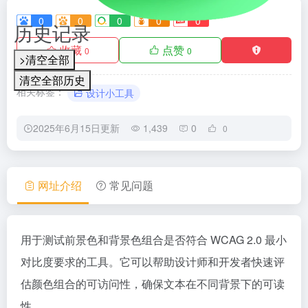
0
0
0
0
0
历史记录
收藏
点赞
0
0
>清空全部
清空全部历史
相关标签：
设计小工具
2025年6月15日更新
1,439
0
0
网址介绍
常见问题
用于测试前景色和背景色组合是否符合 WCAG 2.0 最小
对比度要求的工具。它可以帮助设计师和开发者快速评
估颜色组合的可访问性，确保文本在不同背景下的可读
性。