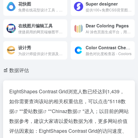
花快图
Super designer
免费在线花型设计工具，支持快速生成四方连续花纹、万花筒图案，适用于印花设计、面料设计与纹样预览，无需下载软件
提供100+免费CSS背景图案，支持自定义颜色、不透明度和大小。特点包括轻量代码、实时预览和一键复制，功能覆盖图案选择、编辑及集成。简单高效，适合网页开发者美化界面。
在线图片编辑工具
Dear Coloring Pages
便捷易用的网页端修图平台，支持图片裁剪、压缩、格式转换、尺寸调整等常用功能，无需下载安装即可在线处理图片，适合日常办公、内容创作、电商运营和社交媒体配图等场景快速使用。
AI 涂色页面生成平台，用户可以通过描述愿景生成个性化的涂色页面，支持免费试用和多种付费套餐，适合所有年龄段的用户。
设计秀
Color Contrast Checker
为设计师提供设计资源及干货，致力于打造全网最全破解软件免费下载，保证资源绿色，放心使用。帮助设计师提升创作效率和设计水平。
颜色对比度检查器 - Coolors
数据评估
EightShapes Contrast Grid浏览人数已经达到1,439，
如你需要查询该站的相关权重信息，可以点击"
5118数
据
""
爱站数据
""
Chinaz数据
"进入；以目前的网站
数据参考，建议大家请以爱站数据为准，更多网站价值
评估因素如：EightShapes Contrast Grid的访问速度、