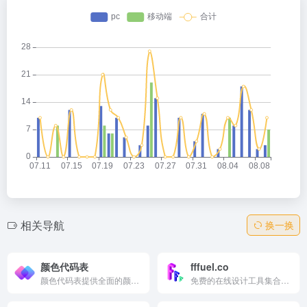
相关导航
换一换
颜色代码表
fffuel.co
颜色代码表提供全面的颜色代码转换工具和色彩对照表，包括HEX、RGB、CMYK等国际标准颜色电子表，支持颜色代码查询、颜色对比计算、渐变色生成以及随机颜色生成器等功能，助力设计师、开发者和色彩爱好者轻松管理和应用色彩。
免费的在线设计工具集合，提供超过 60 种 SVG 图形生成器和颜色工具，帮助用户快速创建高质量的设计元素。