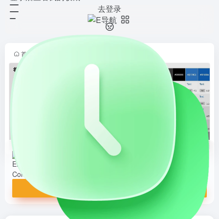
去登录
EightShapes Contrast Grid
打开网站
用于测试前景色和背景色组合是否符
合 WCAG 2.0 对比度要求的工具。
它支持批量输入颜色组合，提供多种
首页
•
设计导航
•
设计神器
•
设计小工具
•
正文
显示模式，以可视化网格形式展示结
果，帮助设计师和开发者快...
EightShapes Contrast Grid
用于测试前景色和背景色组合是否符合 WCAG 2.0 对比度要求的工具。它支持批量输入颜色组合，提供多种显示模式，以可视化网格形式展示结果，帮助设计师和开发者快速评估颜色方案的可访问性。
打开网站