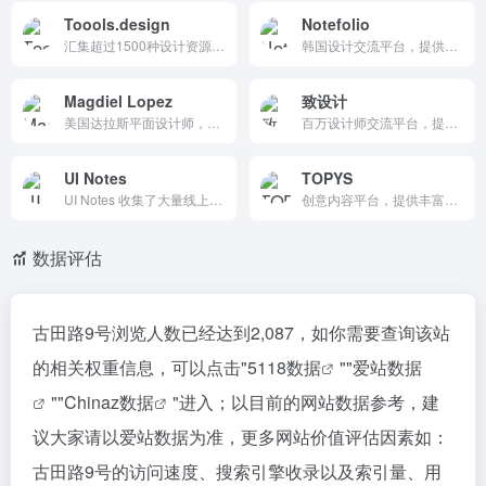
Toools.design
Notefolio
汇集超过1500种设计资源和工具的平台，涵盖灵感、插画、图标、模板等多个领域，帮助设计师快速发现和使用高质量的设计工具，提升工作效率和创作灵感。
韩国设计交流平台，提供丰富的设计作品展示、灵感获取和社区互动功能，适合各类创意人士。
Magdiel Lopez
致设计
美国达拉斯平面设计师，坚持每天一张海报
百万设计师交流平台，提供丰富的设计作品展示、最新的设计资讯、实用的设计教程和专业的社区交流。它帮助设计师提升技能，拓展职业机会，促进互动合作，是设计师的聚集地和成长平台。
UI Notes
TOPYS
UI Notes 收集了大量线上优秀 App 的完整 UI 截图，只有落地设计没有飞机稿，你可以在这里探索 UI 设计的最新趋势、浏览竞品的产品设计、快速找到工作中需要的灵感。
创意内容平台，提供丰富的创意文章、视频和活动推荐，帮助用户激发灵感，拓展思维。平台互动性强，用户可以评论、点赞和收藏内容，与其他创意人交流心得，是创意人的灵感源泉。
数据评估
古田路9号浏览人数已经达到2,087，如你需要查询该站
的相关权重信息，可以点击"
5118数据
""
爱站数据
""
Chinaz数据
"进入；以目前的网站数据参考，建
议大家请以爱站数据为准，更多网站价值评估因素如：
古田路9号的访问速度、搜索引擎收录以及索引量、用