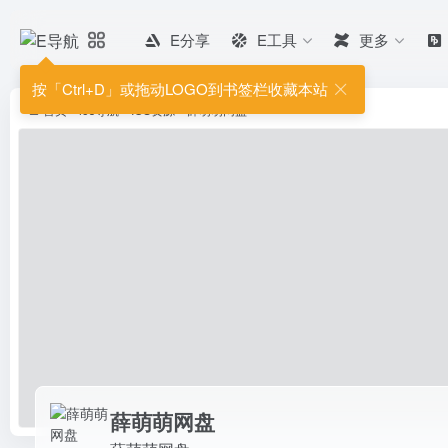
E分享
E工具
更多
薛萌萌网盘
薛萌萌网盘
按「Ctrl+D」或拖动LOGO到书签栏收藏本站
首页
•
ios导航
•
IOS资源
•
薛萌萌网盘
薛萌萌网盘