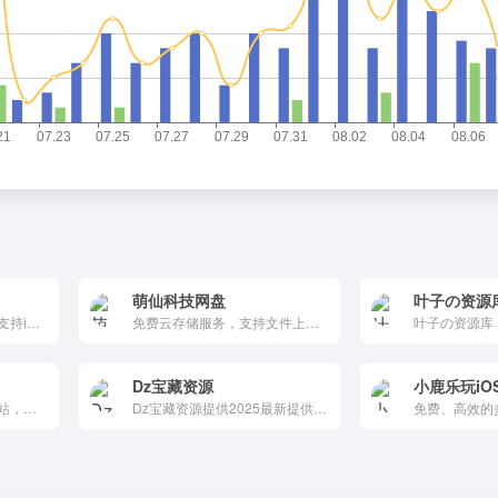
萌仙科技网盘
叶子の资源
免费中文资源分享站点，支持iOS APP、影视视频和软件直链下载。无需注册、永久链接、分类搜索一键获取。移动优化、上传分享社区导向，热门如4K电影和IPA签名。轻量无广告，资源爱好者首选。
免费云存储服务，支持文件上传、分享与管理。特点包括简约界面、无限下载和隐私保护，功能覆盖拖拽上传、密码链接及空间监控。适合个人日常使用，运行稳定，备案合规，助力高效文件协作。
叶子の资源库
Dz宝藏资源
小鹿乐玩iO
果粉必备的苹果资源下载站，提供海量iOS应用、游戏、越狱工具、壁纸及系统固件。所有资源均通过网盘直链分享，无需繁琐注册，即点即存。每日更新热门IPA文件与实用教程，兼容iPhone、iPad及iPod touch。省时省力，一键获取你需要的苹果数字内容。
Dz宝藏资源提供2025最新提供IPA+安卓资源+PC资源等下载，iOS企业证书签名教程，支持免越狱安装IPA应用，附AltStore自签工具下载，解决iOS应用分发难题。