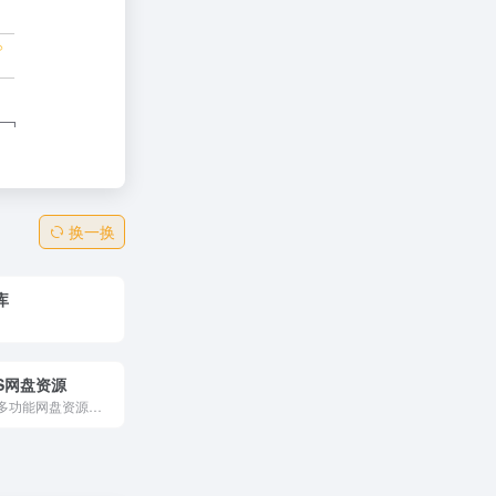
换一换
库
S网盘资源
免费、高效的多功能网盘资源分享平台，汇集海量软件、教程、影视、文档等实用资源。无需注册即可高速下载，界面简洁易用，支持多格式文件存储与分享。持续更新优质内容，满足您学习、工作与娱乐的多样需求，是获取数字资源的可靠选择。