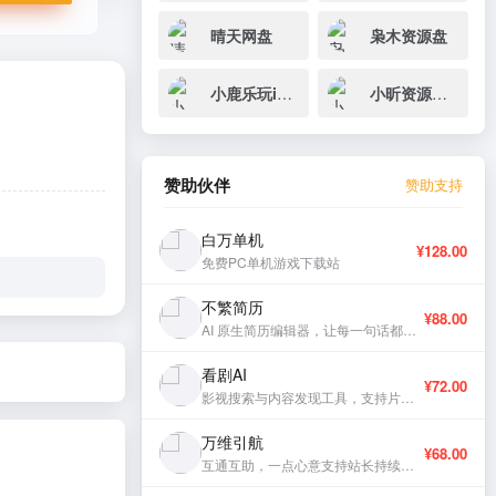
晴天网盘
枭木资源盘
小鹿乐玩iOS网盘资源
小昕资源网盘
赞助伙伴
赞助支持
白万单机
¥128.00
免费PC单机游戏下载站
不繁简历
¥88.00
AI 原生简历编辑器，让每一句话都有分量。
看剧AI
¥72.00
影视搜索与内容发现工具，支持片库浏览与智能推荐。
万维引航
¥68.00
互通互助，一点心意支持站长持续更新。