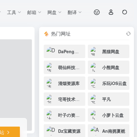
工具
邮箱
网盘
翻译
打开网站
热门网址
DaPeng网盘
黑猫网盘
萌仙科技网盘
小熊网盘
清烟资源库
乐玩iOS云盘
宅哥技术网盘
平凡
叶子の资源库
小萝卜云盘
Dz宝藏资源
An南拥夏栀
站