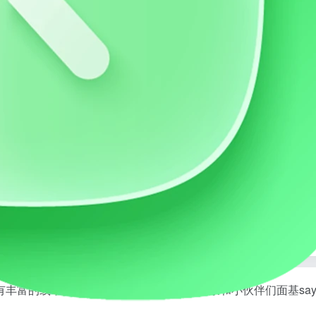
bilibili会员购漫展票务是二次元同好的漫展购票平台，这里有丰富的线下活动等你发现，还等什么快买票和小伙伴们面基say hi～
里有丰富的线下活动等你发现，还等什么快买票和小伙伴们面基say 