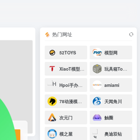
打开网站
基say hi～
热门网址
52TOYS
模型网
XiaoT模型玩具网
玩具箱Toy Box
Hpoi手办维基
amiami
78动漫模型玩具网
天闻角川
次元门
触圈
模之屋
奥迪双钻
站