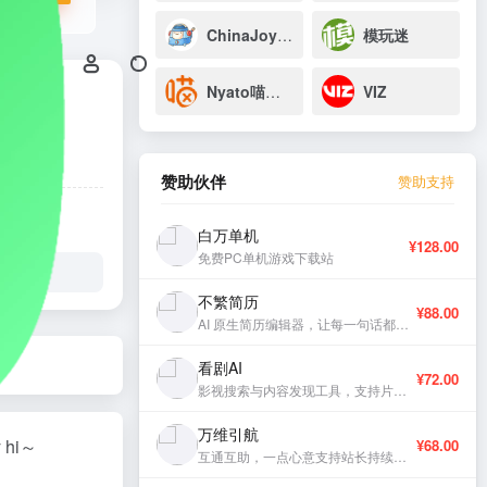
ChinaJoy封面大赛
模玩迷
Nyato喵特活动
VIZ
赞助伙伴
赞助支持
白万单机
¥128.00
免费PC单机游戏下载站
不繁简历
¥88.00
AI 原生简历编辑器，让每一句话都有分量。
看剧AI
¥72.00
影视搜索与内容发现工具，支持片库浏览与智能推荐。
万维引航
hi～
¥68.00
互通互助，一点心意支持站长持续更新。