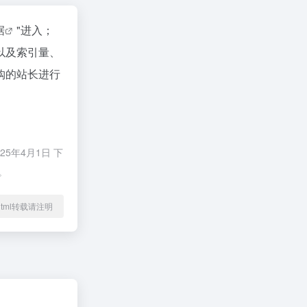
据
"进入；
以及索引量、
购的站长进行
5年4月1日 下
。
29.html转载请注明