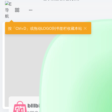
bilibili会员购
bilibili会员购漫展票务是二
首页
•
次元导航
•
ACG周边
•
bilibili会员购
按「Ctrl+D」或拖动LOGO到书签栏收藏本站
bilibili会员购