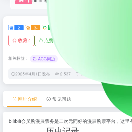
2
3-
1
0
0
收藏
点赞
手机查看
0
0
相关标签：
ACG周边
2025年4月1日发布
2,537
0
0
网址介绍
常见问题
bilibili会员购漫展票务是二次元同好的漫展购票平台，这
历史记录