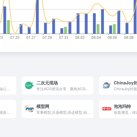
二次元现场
ChinaJo
克拉克拉以二次元文化为核心，集声优直播、虚拟偶像互动、社交互动等功能于一体的综合性平台。以语音直播为主，迅速吸引了大量年轻用户，尤其是声优、唱见、Coser等二次元爱好者。
专注ACG资讯分享，聚焦ACG领域最新动态！实时更新最新动漫、游戏、偶像、声优资讯信息。
ChinaJoy封
模型网
泡泡玛特
二次元日系代购神站！动漫游戏ACG周边偶像商品全覆盖，自助提交链接千家日站一键购，APP热门店铺集结。无需人工沟通，物流追踪便捷，安全支付无假货，限量手办收藏家必备，海外购物超省心！
军事模型,兵器模型,高达模型,动漫模型手办资讯评测教程站
创造潮流，传