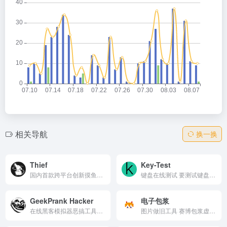
相关导航
换一换
Thief
Key-Test
国内首款跨平台创新摸鱼软件，为了上班族打造的上班必备摸鱼神器，使用此软件可以让上班倍感轻松。支持小说摸鱼、网页摸鱼、视频摸鱼、PDF摸鱼、游戏摸鱼、摸鱼社区等摸鱼手段，可以很隐蔽安全进行摸鱼。
键盘在线测试 要测试键盘，请按键（在切换到英文键盘之前)
GeekPrank Hacker
电子包浆
在线黑客模拟器恶搞工具，乱按键盘自动输出高速“入侵代码”，点击图标假装挖比特币、破解密码、控制核电站、访问Interpol。支持矩阵雨、自毁倒计时、卫星追踪等特效，逼真电影风。纯娱乐无害，浏览器直玩，适合吓朋友或自嗨。附网安提示，经典黑客打字神器！
图片做旧工具 赛博包浆虚拟器