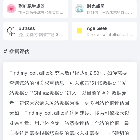
彩虹屁生成器
时光邮局
输入对象生成夸张赞美语。特点包括娱乐化、免费简约，功能覆盖一键输出、复制分享。适合聊天调侃，幽默接地气，助力社交乐趣。
这封信，写给未来的自己，问问当初的梦想是否还在坚持；这封信，写给未来的爱人，让他/她看到你十年不变的爱恋。
Buttsss
Age Geek
提供免费的“臀部”主题 GIF 图像，可用于个人和商业创作，为内容增添幽默与趣味性。
Discover what others achieved at your exact age.
数据评估
Find my look alike浏览人数已经达到2,581，如你需要
查询该站的相关权重信息，可以点击"
5118数据
""
爱
站数据
""
Chinaz数据
"进入；以目前的网站数据参
考，建议大家请以爱站数据为准，更多网站价值评估因
素如：Find my look alike的访问速度、搜索引擎收录以
及索引量、用户体验等；当然要评估一个站的价值，最
主要还是需要根据您自身的需求以及需要，一些确切的