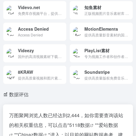
Videvo.net
知鱼素材
免费库存视频平台，提供4K/HD免版税片段、动态图形和模板。无需账号下载MP4/MOV格式，支持商用（免费需署名），一键预览测试。数千专业素材，AI辅助设计，完美适配TikTok/YouTube创作者，高效零门槛
正版视频图片音乐素材库 | 数字资产授权平台
Access Denied
MotionElements
Access Denied
提供高质量影音素材的国际化平台，以亚洲风格素材为特色，支持免版税授权和AI智能搜索，是创作者获取创意资源的重要选择。
Videezy
PlayList素材
国外的高清视频素材下载网站，里面有超多4K高清的视频，大多数都是可以免费下载的，只要没有标注PRO的视频都免费的，如果你是一个视频创作者，没有时间精力自己去拍摄视频，可以在这里通过关键词来搜索一些素材创作，大多都是16:9的视频。
专为视频工作者和创作者提供正版素材的平台，涵盖音乐、音效、视频、图片等多种类型。提供AI生成工具和商用授权保障，确保用户在商业项目中合法使用素材。界面简洁，操作方便，是创作者的理想选择。
8KRAW
Soundstripe
提供高质量视频和图片素材的正版素材库，拥有丰富的素材资源和专业的服务，帮助用户提升作品质量，讲述精彩故事。
提供高质量版权免费音乐的在线平台，通过丰富的音乐库、AI搜索和无缝工作流程，帮助创作者快速找到并使用合适的音乐，同时确保版权无忧。
数据评估
万图聚网浏览人数已经达到2,444，如你需要查询该站
的相关权重信息，可以点击"
5118数据
""
爱站数据
""
Chinaz数据
"进入；以目前的网站数据参考，建