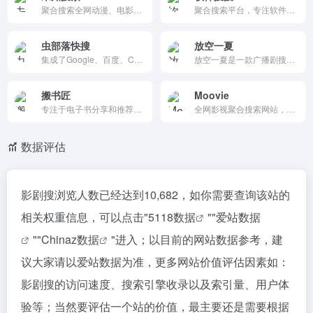
聚合搜索全网动漫、电影、电视剧、综艺、美剧、韩剧，影视资源在线播放、无广告秒加载。
聚合搜索平台，专注软件资源查找，整合国内外站点，搜索高效精准。界面简洁、无广告，支持清空结果，开源透明，适合快速获取软件下载链接的用户。
虫部落快搜
放空一夏
集成了Google、百度、ChatGPT等多种搜索引擎的高效搜索平台。它提供一站式的搜索体验，支持快速切换不同的搜索引擎，优化搜索结果，确保用户能够快速找到所需信息。注重隐私保护，不收集用户个人信息，确保搜索过程的安全性。
放空一夏是一款广播剧搜索工具，支持夸克云盘资源的全文检索，广播剧搜索。
搬书匠
Moovie
专注于电子书分享和推荐的平台，提供丰富的电子书资源，涵盖技术、编程、设计、管理等多个领域，帮助读者获取高质量的学习资料。
全网影视聚合搜索网站，支持一键搜索各大资源平台的电影、电视剧和综艺节目，让你轻松找到想看的影片。首页实时更新豆瓣热门影视榜单，无需注册，即搜即看。
数据评估
影剧搜浏览人数已经达到10,682，如你需要查询该站的
相关权重信息，可以点击"
5118数据
""
爱站数据
""
Chinaz数据
"进入；以目前的网站数据参考，建
议大家请以爱站数据为准，更多网站价值评估因素如：
影剧搜的访问速度、搜索引擎收录以及索引量、用户体
验等；当然要评估一个站的价值，最主要还是需要根据