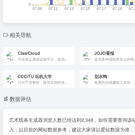
相关导航
ClawCloud
JOJO看报
开发者云基础设施平台，提供高性能低成本VPS/VDS/Windows服务器、中国优化线路和游戏服务器。ClawCloud Run支持1分钟应用部署、GitOps、Docker。全球8地区、DDoS防护、年付50%优惠。适合快速构建项目，是高效云原生服务的性价比选择。
CCCiTU 玩机大学
划水鸭
只玩干货教程，提供实用的技术教程和干货分享，涵盖软件使用、硬件评测、系统优化等多个领域，帮助用户提升技术能力，解决实际问题。
数据评估
艺术线条生成器浏览人数已经达到2,348，如你需要查询该
入；以目前的网站数据参考，建议大家请以爱站数据为准，