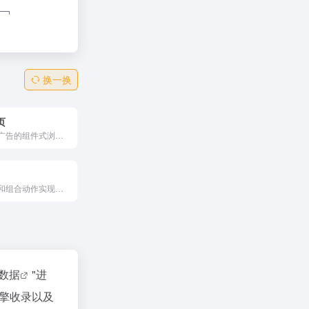
换一换
页
免费且无任何广告的组件式浏览器主页工具。它集多端同步功能于一身，不仅拥有美观易用的在线导航与新标签页设计，还是完全自主控制的免费产品。借助它，你能高效管理各类网页和应用，让线上操作更有条理；更值得一提的是，其配备了众多便携又有趣的小组件，为你的在线体验增添便捷与乐趣，全方位提升使用感受。
通过快捷面板和组合动作实现高效操作和自动化的桌面工具，让用户能够通过简单的鼠标和键盘操作快速完成各种任务。
z数据
"进
擎收录以及