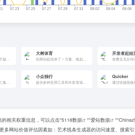
大树体育
开发者起始
提供多种报纸和杂志的电子版资源。用户可以通过搜索功能快速找到感兴趣的报纸或杂志，并在线阅读或下载。界面简洁，操作方便，所有资源均可免费使用，适合各种水平的用户。
别再到处找单了！方案、规划、出票，大树体育一次给你安排明白。
小众独行
Quicker
免费的在线趣味工具箱，汇集圈小猫益智游戏、VIP视频解析、短剧在线搜索播放、热榜聚合、薪资实时计算器、收款码拼接、GitHub镜像加速、电子印章制作等20+实用工具，无需注册打开即用，是您工作间隙摸鱼放松、提升效率的宝藏网站。
提供多种实用工具和丰富资源的导航页面，涵盖视频解析、网盘搜剧、自动刷步等功能，满足用户多样化需求。
站的相关权重信息，可以点击"
5118数据
""
爱站数据
""
China
更多网站价值评估因素如：艺术线条生成器的访问速度、搜索引