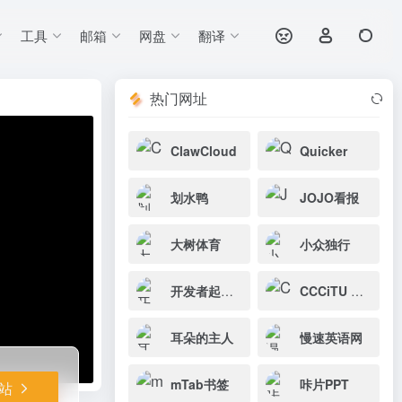
工具
邮箱
网盘
翻译
打开网站
热门网址
ClawCloud
Quicker
划水鸭
JOJO看报
大树体育
小众独行
开发者起始页
CCCiTU 玩机大学
耳朵的主人
慢速英语网
mTab书签
咔片PPT
站