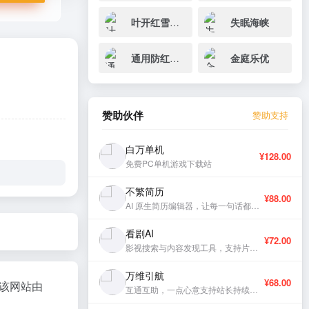
叶开红雪的博客
失眠海峡
通用防红接口
金庭乐优
赞助伙伴
赞助支持
白万单机
¥128.00
免费PC单机游戏下载站
不繁简历
¥88.00
AI 原生简历编辑器，让每一句话都有分量。
看剧AI
¥72.00
影视搜索与内容发现工具，支持片库浏览与智能推荐。
万维引航
¥68.00
该网站由
互通互助，一点心意支持站长持续更新。