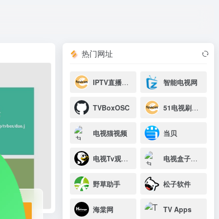
打开网站
热门网址
IPTV直播源监控
智能电视网
TVBoxOSC
51电视刷机网
电视猫视频
当贝
电视Tv观影指南
电视盒子来源表
野草助手
松子软件
海棠网
TV Apps
站