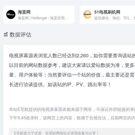
海棠网
51电视刷机网
海棠网 | Haitangw - 海棠应用网（www.haitangw.cc）是国内第一专业互联网资源免费分享平台，专注分享免费黑科技软件,免费手机软件,吾爱破解,免费电脑软件,技术资讯,绿色软件,安卓软件等综合资源分享。快乐源自于分享，一切尽在海棠网！
数据评估
电视屏幕源表浏览人数已经达到2,260，如你需要查询该站
以目前的网站数据参考，建议大家请以爱站数据为准，更多
量、用户体验等；当然要评估一个站的价值，最主要还是需
长进行洽谈提供。如该站的IP、PV、跳出率等！
本站E导航提供的电视屏幕源表都来源于网络，不保证外部链接的准确
下午9:45收录时，该网页上的内容，都属于合规合法，后期网页
E导航致力于优质、实用的网络站点资源收集与分享！