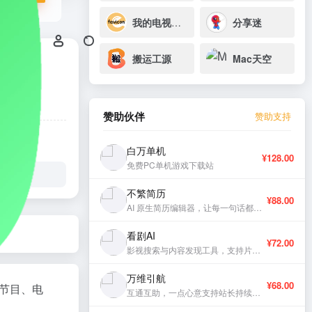
我的电视（MY TV）
分享迷
搬运工源
Mac天空
赞助伙伴
赞助支持
白万单机
¥128.00
免费PC单机游戏下载站
不繁简历
¥88.00
AI 原生简历编辑器，让每一句话都有分量。
看剧AI
¥72.00
影视搜索与内容发现工具，支持片库浏览与智能推荐。
万维引航
¥68.00
节目、电
互通互助，一点心意支持站长持续更新。