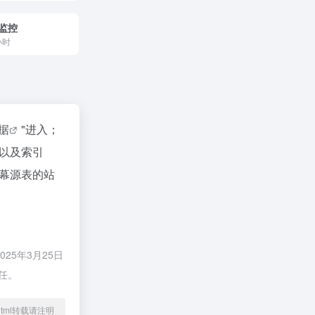
源监控
小时
数据
"进入；
以及索引
幕源表的站
5年3月25日
任。
17.html转载请注明