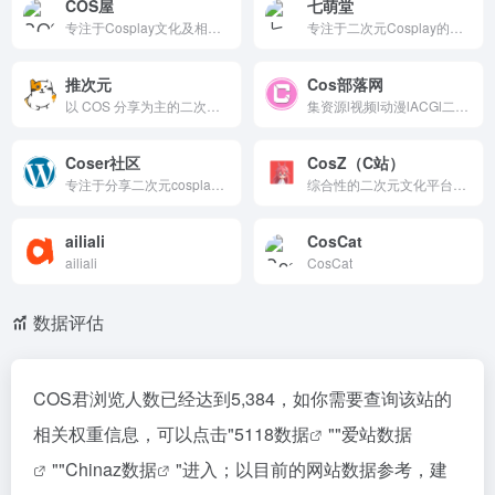
COS屋
七萌堂
专注于Cosplay文化及相关图片分享的网站，提供丰富的COSplay图片、汉服美图、Lolita写真等资源。图片高清，分类清晰，更新及时，适合二次元文化和Cosplay爱好者。
专注于二次元Cosplay的分享社区，提供丰富的Cosplay图片和视频，支持用户上传作品和互动交流，定期举办活动，是二次元爱好者的理想选择。
推次元
Cos部落网
以 COS 分享为主的二次元平台，提供丰富的 COS 正片、写真、采访和视频内容，是二次元爱好者的交流和发现平台。
集资源l视频l动漫lACGl二次元lCosplay综合资源网分享平台，不定时更新各种福利资源及套图写真！
Coser社区
CosZ（C站）
专注于分享二次元cosplay文化和网红coser博主的图片平台
综合性的二次元文化平台，涵盖Cosplay、JK、洛丽塔、汉服、手绘、插画等内容。它提供丰富的社区互动功能，支持网页版和APP客户端，适合二次元爱好者、Coser和手绘爱好者，是二次元文化爱好者的理想选择。
ailiali
CosCat
ailiali
CosCat
数据评估
COS君浏览人数已经达到5,384，如你需要查询该站的
相关权重信息，可以点击"
5118数据
""
爱站数据
""
Chinaz数据
"进入；以目前的网站数据参考，建