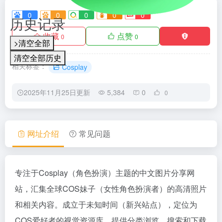
0
0
0
0
0
历史记录
收藏
点赞
0
0
>清空全部
清空全部历史
相关标签：
Cosplay
2025年11月25日更新
5,384
0
0
网址介绍
常见问题
专注于Cosplay（角色扮演）主题的中文图片分享网
站，汇集全球COS妹子（女性角色扮演者）的高清照片
和相关内容。成立于未知时间（新兴站点），定位为
COS爱好者的视觉资源库，提供分类浏览、搜索和下载