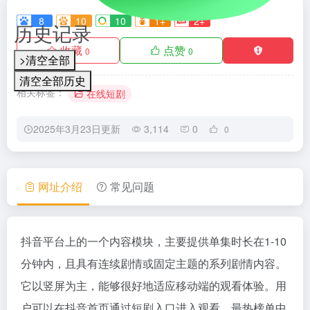
8
10
10
1+
2+
历史记录
-
收藏
点赞
0
0
>清空全部
清空全部历史
相关标签：
在线短剧
2025年3月23日更新
3,114
0
0
网址介绍
常见问题
抖音平台上的一个内容模块，主要提供单集时长在1-10
分钟内，且具有连续剧情或固定主题的系列剧情内容。
它以竖屏为主，能够很好地适应移动端的观看体验。用
户可以在抖音首页通过短剧入口进入观看，最热榜单中