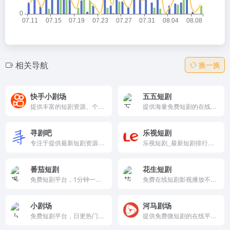
相关导航
换一换
快手小剧场
五五短剧
提供丰富的短剧资源、个性化推荐和互动功能，支持多平台观看，鼓励用户创作和分享自己的作品。
提供海量免费短剧的在线观看，支持分类浏览、搜索、观影记录和多语言版本，方便用户随时随地观看自己喜欢的短剧。
寻剧吧
乐视短剧
专注于提供最新短剧资源的在线视频平台，内容丰富多样，涵盖多种题材和风格。平台提供高清视频资源和免费观看服务，支持多终端访问，方便用户随时随地观看。
乐视短剧_最新短剧排行榜_短剧下载 - 乐视视频
番茄短剧
花生短剧
免费短剧平台，1分钟一集、100集以内完结，霸总/赘婿/重生/甜宠全都有。零解锁费、无广告、日更300部，竖屏高清+弹幕+倍速，10条就能刷到上瘾，彻底解放钱包的神级电子榨菜！
免费在线短剧影视播放不卡的追剧网
小剧场
河马剧场
免费短剧平台，日更热门全集高清播放，如《以爱为笼》《无敌太子爷》。分类都市/悬疑/甜宠，支持搜索倍速、收藏分享、无广告。实时热播推荐、移动友好，聚合合规资源，适合追剧用户一键追更65集剧情，弹幕互动活跃。
提供免费微短剧的在线平台，支持多种类型的内容分类、便捷搜索和移动观看，用户可以通过河马短剧APP随时随地观看。