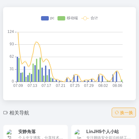
相关导航
换一换
安静角落
LinJHS个人小站
个人中文博客，分享技术折腾（VPS、Docker、Hexo）、阅读笔记、电影观感与生活随笔。文章真挚温暖、思考深刻，界面极简无广告，专注内容本身。更新有质无频，留言互动友好，是中文独立博客圈中文艺与技术兼备的温暖角落，免费开放。
专注网络安全前沿科研工作，深耕协议安全领域，涵盖网络协议安全分析、科研方法论总结、开源项目研发实践，助力安全科研与技术人群提升专业能力！