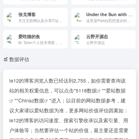
张戈博客
Under the Sun with Paddy
关注互联网以及分享IT运维工作经验的个人博客，由系统运维、脚本编程以及资源分享等分类组成，涵盖了操作系统教程、运维经验、脚本语言以及网络资源等。
这里是Paddy思想漫步的庭院，「主业深耕」：关于数学和教育学的研学、反思，以及对心理学的研习思考。这是理性与逻辑的土壤。「创意实践」：关于算法、编程、运维实践的技术笔记，小说创作等一切有趣的娱乐产物。这是感性与创造的花园。
爱吃猫的鱼
云野开源志
M. Talen个人技术博客，专注建站部署、硬件改造、AI工具和Linux技巧分享。内容包括OpenList/Wiki.js教程、Termux服务器、Cursor使用等，兼个人成长总结。文章详尽实用，支持分类/订阅，无广告。2024创立，更新活跃，适合技术爱好者学习折腾。
云野开源志
数据评估
ie12的博客浏览人数已经达到2,755，如你需要查询该
站的相关权重信息，可以点击"
5118数据
""
爱站数据
""
Chinaz数据
"进入；以目前的网站数据参考，建
议大家请以爱站数据为准，更多网站价值评估因素如：
ie12的博客的访问速度、搜索引擎收录以及索引量、用
户体验等；当然要评估一个站的价值，最主要还是需要