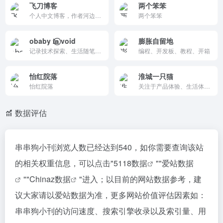
飞刀博客
两个笨笨
个人中文博客，作者河边的飞刀分享读书笔记（小说如《钟鼓楼》《我主沉浮》）、生活随笔、信息技术、足球评论与新闻热点。标签丰富、风格朴实理性、免费开放，支持RSS订阅。界面简洁、更新稳定，是读书/足球/科技爱好者的综合阅读站点。
两个笨笨
obaby 𝐢‍𝐧⃝ void
膨胀自留地
记录技术探索、生活随笔与个人思考的独立博客，分享真实经验、灵感片段和数字生活观察。
编程、开发板、教程、开箱
怡红院落
淮城一只猫
怡红院落
关注于产品体验、生活体验和IT技术经验分享的个人博客。致力成为互联网具有个性化、传播力的个人独立博客。博客座右铭：永远年轻，永远热泪盈眶。
数据评估
串串狗小刊浏览人数已经达到540，如你需要查询该站
的相关权重信息，可以点击"
5118数据
""
爱站数据
""
Chinaz数据
"进入；以目前的网站数据参考，建
议大家请以爱站数据为准，更多网站价值评估因素如：
串串狗小刊的访问速度、搜索引擎收录以及索引量、用