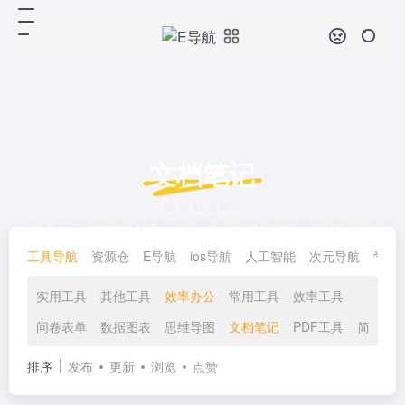
文档笔记
共 21 篇网址
提供基于云端的文档创建、编辑、共享和协作功能，支持多用户实
时协作，方便团队高效完成文档工作。
工具导航
资源仓
E导航
ios导航
人工智能
次元导航
学习
实用工具
其他工具
效率办公
常用工具
效率工具
问卷表单
数据图表
思维导图
文档笔记
PDF工具
简历制
排序
发布
更新
浏览
点赞