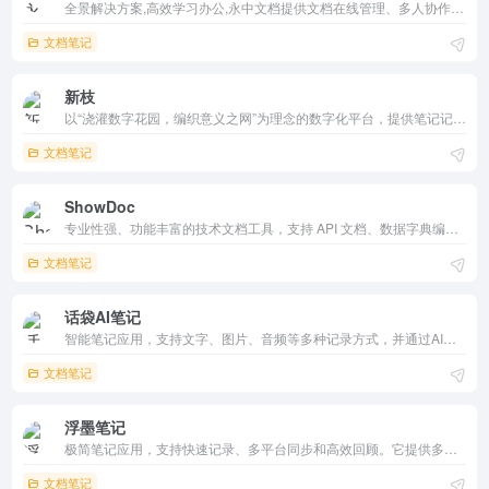
全景解决方案,高效学习办公,永中文档提供文档在线管理、多人协作编辑、历史版本管理、权限管控、文档安全等文档处理能力
文档笔记
新枝
以“浇灌数字花园，编织意义之网”为理念的数字化平台，提供笔记记录、知识管理和团队协作等功能。界面简洁，操作流畅，适合个人和团队使用，帮助用户高效管理和分享知识。
文档笔记
ShowDoc
专业性强、功能丰富的技术文档工具，支持 API 文档、数据字典编写，提供团队协作和文档自动化功能。它免费开源，支持在线托管，广泛应用于互联网企业，帮助团队高效协作。
文档笔记
话袋AI笔记
智能笔记应用，支持文字、图片、音频等多种记录方式，并通过AI技术提供问答助手和头脑风暴功能。它支持多设备同步，操作流畅，注重用户隐私，是高效记录和管理的优质选择。
文档笔记
浮墨笔记
极简笔记应用，支持快速记录、多平台同步和高效回顾。它提供多种输入方式和回顾工具，保护用户隐私，拒绝“大而全”，专注于帮助用户打造知识川流。
文档笔记