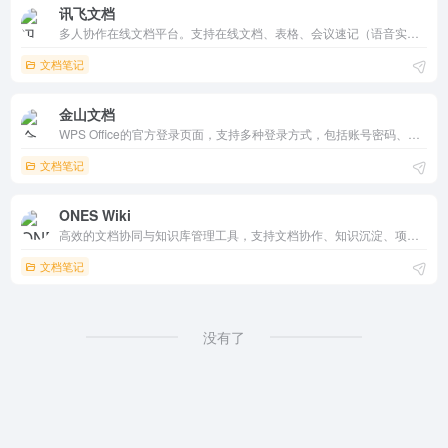
讯飞文档
多人协作在线文档平台。支持在线文档、表格、会议速记（语音实时转写），多人多端实时编辑与云同步。集成星火大模型AI辅助，权限管理安全可靠，兼容Office、PDF等格式。帮助团队高效协作、轻松记录会议，是企业与个人智能办公的实用工具。
文档笔记
金山文档
WPS Office的官方登录页面，支持多种登录方式，包括账号密码、手机验证码和第三方账号（微信、微博、钉钉等）。通过该平台，用户可以快速访问WPS Office的在线服务，享受文档编辑、云存储和协作功能。
文档笔记
ONES Wiki
高效的文档协同与知识库管理工具，支持文档协作、知识沉淀、项目文档管理和知识库构建，帮助团队提高协作效率，构建有序的知识管理体系。
文档笔记
没有了