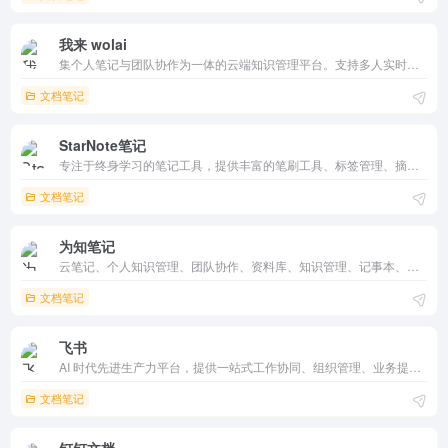
我来 wolai
集个人笔记与团队协作为一体的云端知识管理平台。支持多人实时编辑、块级双链、数据表格等功能，满足多种应用场景。多端同步、精细权限管理，确保数据安全，提升工作效率。
文档笔记
StarNote笔记
专注于终身学习的笔记工具，提供丰富的笔刷工具、标签管理、摘录互联等功能，支持多种文档格式导入。它书写体验佳，页面灵活扩展，主题多样，帮助用户高效整理知识，提升学习效率。
文档笔记
为知笔记
云笔记、个人知识管理、团队协作、资料库、知识管理、记事本、加密笔记、替代印象笔记、会议记录、日志、认知卸载
文档笔记
飞书
AI 时代先进生产力平台，提供一站式工作协同、组织管理、业务提效工具和深入企业场景的 AI 能力，助力企业能增长，有巧降
文档笔记