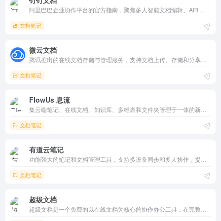
钉钉文档
阿里巴巴企业协作平台的官方指南，聚焦多人智能文档编辑、API 集成和实时沟通。支持视频会议、任务管理、考勤审批，开发者友好，开源 SDK 丰富。免费多端适配，助力 500 万+ 组织高效办公，全球英文支持。
文档笔记
微云文档
腾讯推出的在线文档存储与管理服务，支持文档上传、存储和分享，注重数据安全与版权保护，提供侵权投诉指引，与腾讯生态无缝对接，适合个人和团队使用。
文档笔记
FlowUs 息流
集云端笔记、在线文档、知识库、多维表和文件夹管理于一体的新一代知识管理与协同平台，支持多人实时协作、智能化操作和多种场景应用，助力个人和团队高效管理知识与项目。
文档笔记
有道云笔记
功能强大的笔记和文档管理工具，支持多设备同步和多人协作，提供智能问答、场景助手、阅读神器等功能。它适合学生、职场人士和创意工作者，帮助用户高效记录、管理和分享信息。
文档笔记
超级文档
超级文档是一个免费的以在线文档为核心的协作办公工具，在完整的排版和格式支持之外，还可以在文档中嵌入任务看板、思维导图、表格、表单、投票等等提高办公效率的功能。