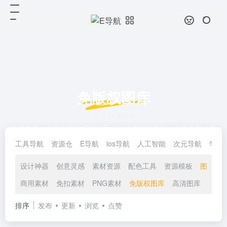
免版权图库
共 11 篇网址
提供免费、高质量图片资源的平台，涵盖自然风景、人物肖像、商
业场景等多种类型，支持个人和商业用途，无需支付费用或注明归
工具导航
资源仓
E导航
ios导航
人工智能
次元导航
学习
属。
设计神器
创意灵感
素材资源
配色工具
资源模板
图库资
商用素材
免扣素材
PNG素材
免版权图库
高清图库
排序
发布
更新
浏览
点赞