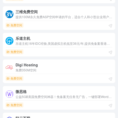
三维免费空间
提供100M永久免费ASP空间申请的平台，适合个人和小型企业用户快速搭建和管理自己的网站。它通过永久免费的空间、详细的帮助文档和多平台支持，为用户提供了一个高效、便捷的网站托管服务。
免费空间
乐道主机
乐道主机16年IDC经验,美国虚拟主机低至36元/年,提供免备案香港主机,香港高防服务器,400电话申请,linux外贸美国主机,阿里云/西部数码代理商,网易企业邮箱,香港云服务器,SSL域名证书,高防护DDOS美国服务器,cpanel主机,腾讯企业邮箱,域名注册,SEO网站优化,日本VPS,网站建
免费空间
Digi Hosting
免费350M空间
免费空间
微思格
公益5GB美国免费空间神器！免备案无任务无广告，一键部署WordPress/PHP站点，FTP/MySQL/SSL全支持。稳定高速适合个人博客/测试，知乎力荐建站入门，零成本海外主机，学生开发者必备！
免费空间