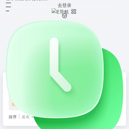
去登录
免费空间
共 12 篇网址
为用户提供无需付费的网络空间服务的平台，通常用于搭建个人网
站、博客或小型应用。这些网站通常提供有限的存储空间、带宽和
工具导航
资源仓
E导航
ios导航
人工智能
次元导航
学习
功能支持，部分平台可能带有广告或限制域名绑定。
站长平台
站长工具
运维面板
建站程序
建站模板
API接口
免费空间
云服务器
SSL证书
DNS服务
CDN加速
域名买
排序
发布
更新
浏览
点赞