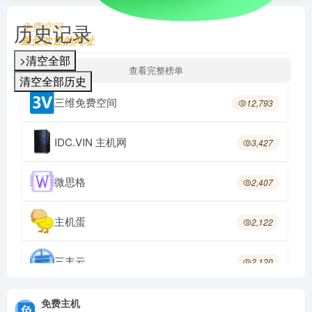
历史记录
免费空间
最受欢迎的网址
>清空全部
查看完整榜单
清空全部历史
三维免费空间
12,793
IDC.VIN 主机网
3,427
微思格
2,407
主机蛋
2,122
三丰云
2,120
优豆云
2,113
免费主机