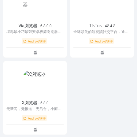
Via浏览器
TikTok
- 6.8.0.0
- 42.4.2
堪称最小巧最强安卓极简浏览器，纯净无广告、界面简约、功能强大、麻雀虽小，五脏俱全！该手机迷你浏览器采用的webkit内核，支持定制主题、广告拦截、扩展脚本、保护隐私等功能。
全球领先的短视频社交平台，通过强大的智能推荐算法和丰富的创意工具，让用户轻松创作、分享和发现个性化短视频内容。最新抖音国际版TikTok，无视封锁和下载限制，国内免拔卡，下载视频无水印，可以自定义地区的TikTok。
Android软件
Android软件
X浏览器
- 5.3.0
无新闻，无推送，无后台，小而强大，给你淋漓尽致的浏览体验。
Android软件