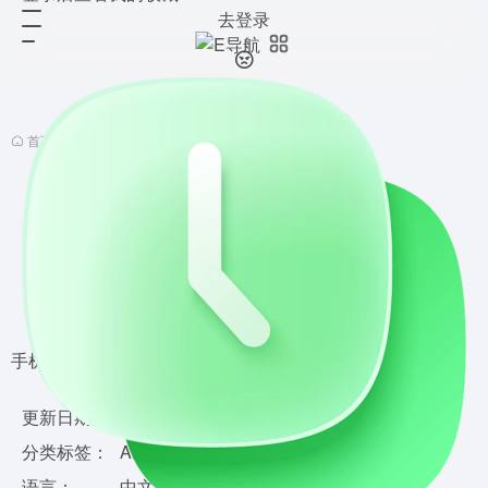
去登录
首页
•
软件分享
•
Android软件
•
正文
扫描全能王
v7.16.5.2604220000
开心版
无广告
964
收藏
0
手机上的随身扫描仪与文档管理专家
更新日期：
2026年5月11日
分类标签：
Android软件
语言：
中文