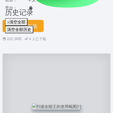
平台：
历史记录
>清空全部
立即下载
清空全部历史
225.3MB
4
人已下载